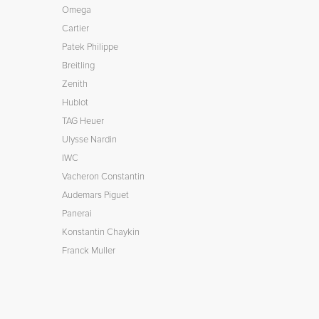
Omega
Cartier
Patek Philippe
Breitling
Zenith
Hublot
TAG Heuer
Ulysse Nardin
IWC
Vacheron Constantin
Audemars Piguet
Panerai
Konstantin Chaykin
Franck Muller