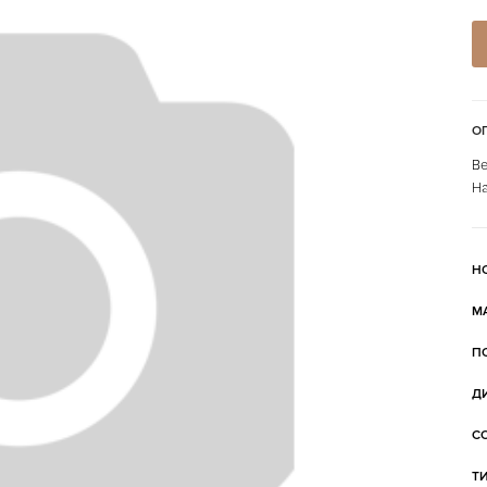
О
Ве
На
Н
М
П
Д
С
Т