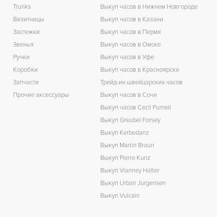
Trunks
Выкуп часов в Нижнем Новгороде
Визитницы
Выкуп часов в Казани
Застежки
Выкуп часов в Перми
Звенья
Выкуп часов в Омске
Ручки
Выкуп часов в Уфе
Коробки
Выкуп часов в Красноярске
Запчасти
Трейд-ин швейцарских часов
Прочие аксессуары
Выкуп часов в Сочи
Выкуп часов Cecil Purnell
Выкуп Greubel Forsey
Выкуп Kerbedanz
Выкуп Martin Braun
Выкуп Pierre Kunz
Выкуп Vianney Halter
Выкуп Urban Jurgensen
Выкуп Vulcain