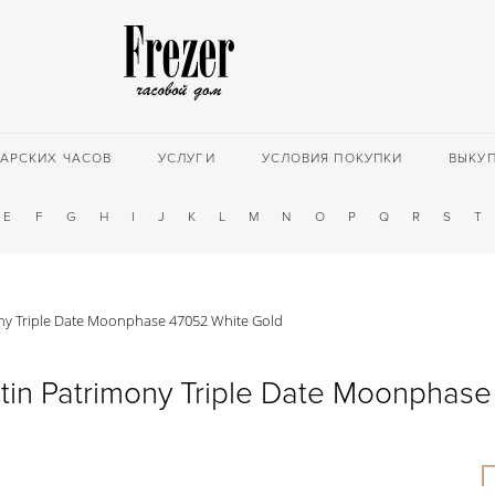
АРСКИХ ЧАСОВ
УСЛУГИ
УСЛОВИЯ ПОКУПКИ
ВЫКУ
E
F
G
H
I
J
K
L
M
N
O
P
Q
R
S
T
ny Triple Date Moonphase 47052 White Gold
tin Patrimony Triple Date Moonphase