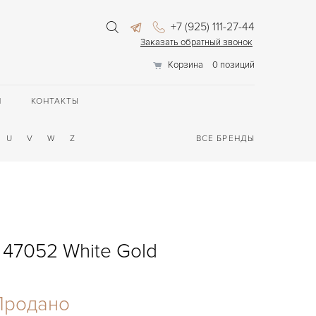
+7 (925) 111-27-44
Заказать обратный звонок
Корзина
0 позиций
П
КОНТАКТЫ
U
V
W
Z
ВСЕ БРЕНДЫ
 47052 White Gold
Продано