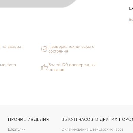
Ц
Вс
С
Ф
 на возврат
Проверка технического
М
состояния
С
ые фото
Более 100 проверенных
отзывов
Ц
З
Ц
З
ПРОЧИЕ ИЗДЕЛИЯ
ВЫКУП ЧАСОВ В ДРУГИХ ГОРО
П
Шкатулки
Онлайн-оценка швейцарских часов