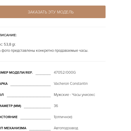
ЗАКАЗАТЬ ЭТУ МОДЕЛЬ
ПИСАНИЕ:
с: 53,8 gr.
 фото представлены конкретно продаваемые часы.
47052/000G
ОМЕР МОДЕЛИ/REF.
Vacheron Constantin
АРКА
Мужские - Часы унисекс
ОЛ
36
ИАМЕТР (MM)
1(отличное)
ОСТОЯНИЕ
Автоподзавод
ИП МЕХАНИЗМА