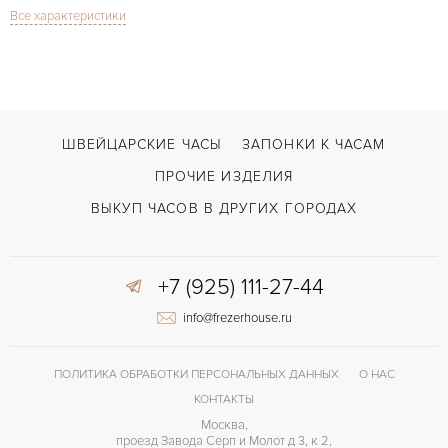
Все характеристики
Сапфировое стекло
СТЕКЛО
Overseas World TIme Blue Dial
МОДЕЛЬ
Сталь
ЦВЕТ БРАСЛЕТА
Двойной сложности застежка
ЗАСТЁЖКА
ШВЕЙЦАРСКИЕ ЧАСЫ
ЗАПОНКИ К ЧАСАМ
ДЛИНА БРАСЛЕТА, ДЛИННАЯ СТОРОНА
ПРОЧИЕ ИЗДЕЛИЯ
187
(MM)
ВЫКУП ЧАСОВ В ДРУГИХ ГОРОДАХ
Арабские
ЦИФРЫ
40 часов
ЗАПАС ХОДА
+7 (925) 111-27-44
info@frezerhouse.ru
ПОЛИТИКА ОБРАБОТКИ ПЕРСОНАЛЬНЫХ ДАННЫХ
О НАС
КОНТАКТЫ
Москва,
проезд Завода Серп и Молот д 3, к 2,