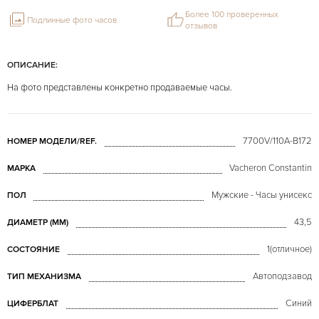
Более 100 проверенных
Подлинные фото часов
отзывов
ОПИСАНИЕ:
На фото представлены конкретно продаваемые часы.
7700V/110A-B172
НОМЕР МОДЕЛИ/REF.
Vacheron Constantin
МАРКА
Мужские - Часы унисекс
ПОЛ
43,5
ДИАМЕТР (MM)
1(отличное)
СОСТОЯНИЕ
Автоподзавод
ТИП МЕХАНИЗМА
Синий
ЦИФЕРБЛАТ