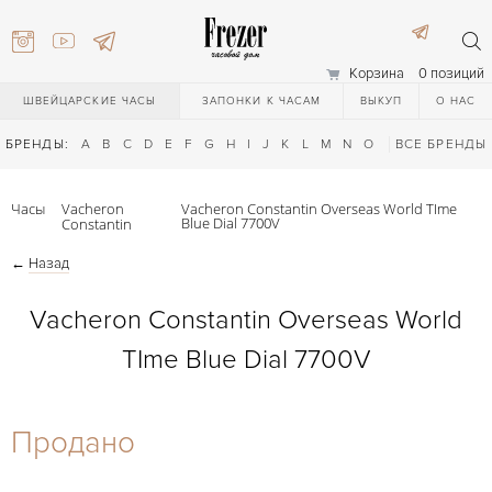
Корзина
0 позиций
ШВЕЙЦАРСКИЕ ЧАСЫ
ЗАПОНКИ К ЧАСАМ
ВЫКУП
О НАС
БРЕНДЫ:
A
B
C
D
E
F
G
H
I
J
K
L
M
N
O
P
ВСЕ БРЕНДЫ
Q
R
S
T
Часы
Vacheron
Vacheron Constantin Overseas World TIme
Blue Dial 7700V
Constantin
←
Назад
Vacheron Constantin Overseas World
TIme Blue Dial 7700V
) 111-27-44
Продано
) 111-27-44