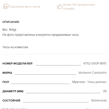
Более 100 проверенных
Подлинные фото часов
отзывов
ОПИСАНИЕ:
Вес: 164gr.
На фото представлены конкретно продаваемые часы.
Часы на комиссии.
47112-000P-8915
НОМЕР МОДЕЛИ/REF.
Vacheron Constantin
МАРКА
Мужские - Часы унисекс
ПОЛ
39
ДИАМЕТР (MM)
1(отличное)
СОСТОЯНИЕ