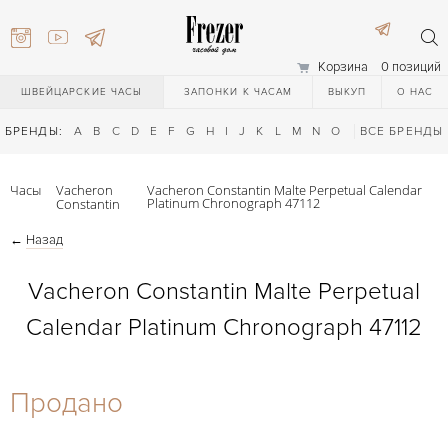
Корзина
0 позиций
ШВЕЙЦАРСКИЕ ЧАСЫ
ЗАПОНКИ К ЧАСАМ
ВЫКУП
О НАС
БРЕНДЫ:
A
B
C
D
E
F
G
H
I
J
K
L
M
N
O
P
ВСЕ БРЕНДЫ
Q
R
S
T
Часы
Vacheron
Vacheron Constantin Malte Perpetual Calendar
Platinum Chronograph 47112
Constantin
←
Назад
Vacheron Constantin Malte Perpetual
Calendar Platinum Chronograph 47112
) 111-27-44
Продано
) 111-27-44