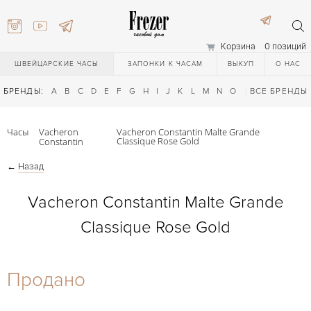
Корзина
0 позиций
ШВЕЙЦАРСКИЕ ЧАСЫ
ЗАПОНКИ К ЧАСАМ
ВЫКУП
О НАС
БРЕНДЫ:
A
B
C
D
E
F
G
H
I
J
K
L
M
N
O
P
ВСЕ БРЕНДЫ
Q
R
S
T
Часы
Vacheron
Vacheron Constantin Malte Grande
Classique Rose Gold
Constantin
←
Назад
Vacheron Constantin Malte Grande
Classique Rose Gold
) 111-27-44
Продано
) 111-27-44