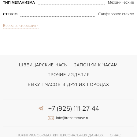
Механические
ТИП МЕХАНИЗМА
Сапфировое стекло
СТЕКЛО
Все характеристики
Malte Grande Classique Rose Gold
МОДЕЛЬ
В наличии
СРОКИ ДОСТАВКИ
С документами, С футляром
ВОЗМОЖНОСТИ ДОСТАВКИ
Коричневый
ЦВЕТ БРАСЛЕТА
ШВЕЙЦАРСКИЕ ЧАСЫ
ЗАПОНКИ К ЧАСАМ
Застежка с помощью шипа
ЗАСТЁЖКА
ПРОЧИЕ ИЗДЕЛИЯ
Без цифр
ЦИФРЫ
ВЫКУП ЧАСОВ В ДРУГИХ ГОРОДАХ
1400
КАЛИБР/МЕХАНИЗМ
+7 (925) 111-27-44
40 часов
ЗАПАС ХОДА
info@frezerhouse.ru
Отделка драгоценными камнями
ПРОЧЕЕ
ПОЛИТИКА ОБРАБОТКИ ПЕРСОНАЛЬНЫХ ДАННЫХ
О НАС