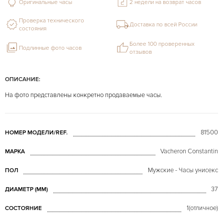
Оригинальные часы
2 недели на возврат часов
Проверка технического
Доставка по всей России
состояния
Более 100 проверенных
Подлинные фото часов
отзывов
ОПИСАНИЕ:
На фото представлены конкретно продаваемые часы.
81500
НОМЕР МОДЕЛИ/REF.
Vacheron Constantin
МАРКА
Мужские - Часы унисекс
ПОЛ
37
ДИАМЕТР (MM)
1(отличное)
СОСТОЯНИЕ