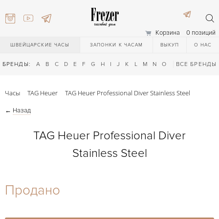
Корзина
0 позиций
ШВЕЙЦАРСКИЕ ЧАСЫ
ЗАПОНКИ К ЧАСАМ
ВЫКУП
О НАС
БРЕНДЫ:
A
B
C
D
E
F
G
H
I
J
K
L
M
N
O
P
ВСЕ БРЕНДЫ
Q
R
S
T
Часы
TAG Heuer
TAG Heuer Professional Diver Stainless Steel
←
Назад
TAG Heuer Professional Diver
Stainless Steel
) 111-27-44
Продано
) 111-27-44