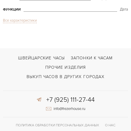
Дата
ФУНКЦИИ
Все характеристики
Professional Diver Stainless Steel
МОДЕЛЬ
В наличии
СРОКИ ДОСТАВКИ
Сталь
ЦВЕТ БРАСЛЕТА
Двойной сложности застежка
ЗАСТЁЖКА
ШВЕЙЦАРСКИЕ ЧАСЫ
ЗАПОНКИ К ЧАСАМ
Арабские
ЦИФРЫ
ПРОЧИЕ ИЗДЕЛИЯ
42 часов
ЗАПАС ХОДА
ВЫКУП ЧАСОВ В ДРУГИХ ГОРОДАХ
+7 (925) 111-27-44
info@frezerhouse.ru
ПОЛИТИКА ОБРАБОТКИ ПЕРСОНАЛЬНЫХ ДАННЫХ
О НАС