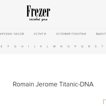
АРСКИХ ЧАСОВ
УСЛУГИ
УСЛОВИЯ ПОКУПКИ
ВЫКУ
E
F
G
H
I
J
K
L
M
N
O
P
Q
R
S
T
Romain Jerome Titanic-DNA