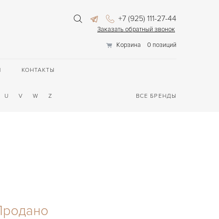
+7 (925) 111-27-44
Заказать обратный звонок
Корзина
0 позиций
П
КОНТАКТЫ
U
V
W
Z
ВСЕ БРЕНДЫ
Продано