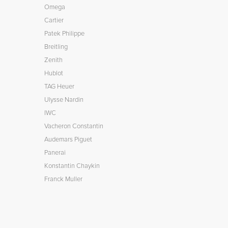
Omega
Cartier
Patek Philippe
Breitling
Zenith
Hublot
TAG Heuer
Ulysse Nardin
IWC
Vacheron Constantin
Audemars Piguet
Panerai
Konstantin Chaykin
Franck Muller