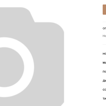
О
На
Н
М
П
Д
С
Т