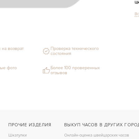
Ц
Вс
С
М
С
 на возврат
Проверка технического
Ц
состояния
Ц
ые фото
Более 100 проверенных
отзывов
З
ПРОЧИЕ ИЗДЕЛИЯ
ВЫКУП ЧАСОВ В ДРУГИХ ГОРО
Шкатулки
Онлайн-оценка швейцарских часов