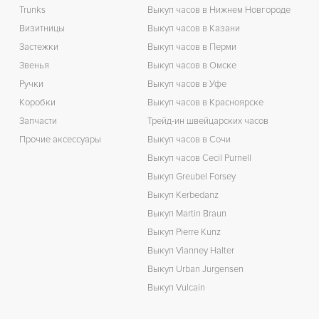
Trunks
Выкуп часов в Нижнем Новгороде
Визитницы
Выкуп часов в Казани
Застежки
Выкуп часов в Перми
Звенья
Выкуп часов в Омске
Ручки
Выкуп часов в Уфе
Коробки
Выкуп часов в Красноярске
Запчасти
Трейд-ин швейцарских часов
Прочие аксессуары
Выкуп часов в Сочи
Выкуп часов Cecil Purnell
Выкуп Greubel Forsey
Выкуп Kerbedanz
Выкуп Martin Braun
Выкуп Pierre Kunz
Выкуп Vianney Halter
Выкуп Urban Jurgensen
Выкуп Vulcain