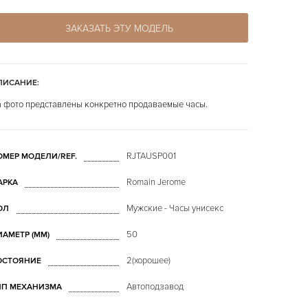
ЗАКАЗАТЬ ЭТУ МОДЕЛЬ
ПИСАНИЕ:
 фото представлены конкретно продаваемые часы.
RJTAUSP001
ОМЕР МОДЕЛИ/REF.
Romain Jerome
АРКА
Мужские - Часы унисекс
ОЛ
50
ИАМЕТР (MM)
2(хорошее)
ОСТОЯНИЕ
Автоподзавод
ИП МЕХАНИЗМА