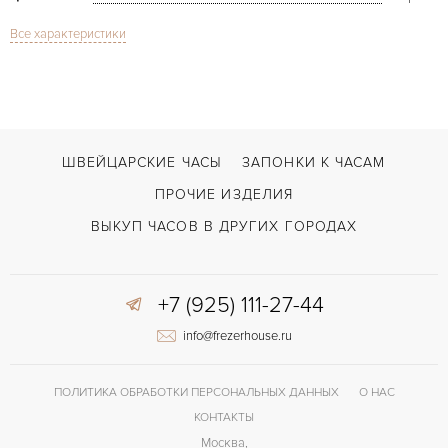
Все характеристики
Сапфировое стекло
СТЕКЛО
Eyjafjallajokull DNA LE
МОДЕЛЬ
В наличии
СРОКИ ДОСТАВКИ
С документами
ВОЗМОЖНОСТИ ДОСТАВКИ
ШВЕЙЦАРСКИЕ ЧАСЫ
ЗАПОНКИ К ЧАСАМ
Черный
ЦВЕТ БРАСЛЕТА
ПРОЧИЕ ИЗДЕЛИЯ
Двойной сложности застежка
ЗАСТЁЖКА
ВЫКУП ЧАСОВ В ДРУГИХ ГОРОДАХ
Без цифр
ЦИФРЫ
+7 (925) 111-27-44
42 часов
ЗАПАС ХОДА
info@frezerhouse.ru
ПОЛИТИКА ОБРАБОТКИ ПЕРСОНАЛЬНЫХ ДАННЫХ
О НАС
КОНТАКТЫ
Москва,