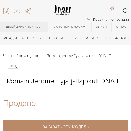
Корзина
0 позиций
ШВЕЙЦАРСКИЕ ЧАСЫ
ЗАПОНКИ К ЧАСАМ
ВЫКУП
О НАС
БРЕНДЫ:
A
B
C
D
E
F
G
H
I
J
K
L
M
N
O
P
ВСЕ БРЕНДЫ
Q
R
S
T
Часы
Romain Jerome
Romain Jerome Eyjafjallajokull DNA LE
←
Назад
Romain Jerome Eyjafjallajokull DNA LE
) 111-27-44
Продано
) 111-27-44
ЗАКАЗАТЬ ЭТУ МОДЕЛЬ