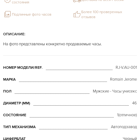
состояния
Более 100 проверенных
Подлинные фото часов
отзывов
ОПИСАНИЕ:
На фото представлены конкретно продаваемые часы.
RJ-V.AU-001
НОМЕР МОДЕЛИ/REF.
Romain Jerome
МАРКА
Мужские - Часы унисекс
ПОЛ
46
ДИАМЕТР (MM)
1(отличное)
СОСТОЯНИЕ
Автоподзавод
ТИП МЕХАНИЗМА
Черный
ЦИФЕРБЛАТ