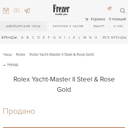
Корзина
0 позиций
ШВЕЙЦАРСКИЕ ЧАСЫ
ЗАПОНКИ К ЧАСАМ
ВЫКУП
О НАС
БРЕНДЫ:
A
B
C
D
E
F
G
H
I
J
K
L
M
N
O
P
ВСЕ БРЕНДЫ
Q
R
S
T
Часы
Rolex
Rolex Yacht-Master II Steel & Rose Gold
←
Назад
Rolex Yacht-Master II Steel & Rose
Gold
) 111-27-44
Продано
) 111-27-44