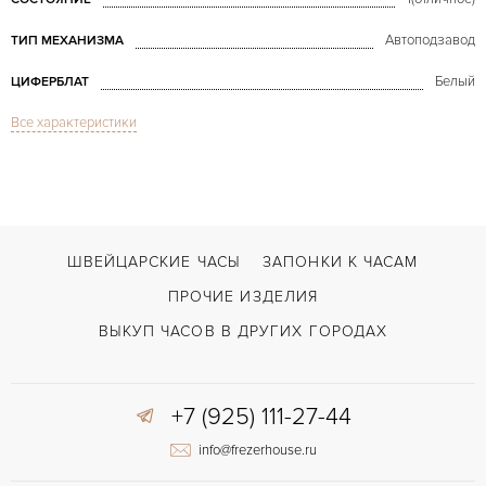
Автоподзавод
ТИП МЕХАНИЗМА
Белый
ЦИФЕРБЛАТ
Все характеристики
Сапфировое стекло
СТЕКЛО
Хронограф
ФУНКЦИИ
Yacht-Master II Steel & Rose Gold
МОДЕЛЬ
В наличии
СРОКИ ДОСТАВКИ
ШВЕЙЦАРСКИЕ ЧАСЫ
ЗАПОНКИ К ЧАСАМ
С футляром
ВОЗМОЖНОСТИ ДОСТАВКИ
ПРОЧИЕ ИЗДЕЛИЯ
Золото/Сталь
ЦВЕТ БРАСЛЕТА
ВЫКУП ЧАСОВ В ДРУГИХ ГОРОДАХ
Двойной сложности застежка
ЗАСТЁЖКА
+7 (925) 111-27-44
Без цифр
ЦИФРЫ
info@frezerhouse.ru
4161
КАЛИБР/МЕХАНИЗМ