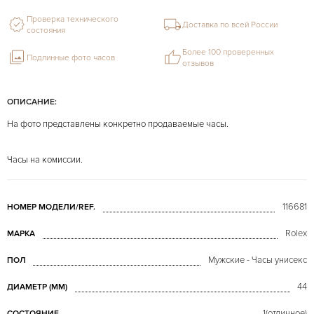
Проверка технического
Доставка по всей России
состояния
Более 100 проверенных
Подлинные фото часов
отзывов
ОПИСАНИЕ:
На фото представлены конкретно продаваемые часы.
Часы на комиссии.
116681
НОМЕР МОДЕЛИ/REF.
Rolex
МАРКА
Мужские - Часы унисекс
ПОЛ
44
ДИАМЕТР (MM)
1(отличное)
СОСТОЯНИЕ