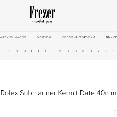
АРСКИХ ЧАСОВ
УСЛУГИ
УСЛОВИЯ ПОКУПКИ
ВЫКУ
E
F
G
H
I
J
K
L
M
N
O
P
Q
R
S
T
Rolex Submariner Kermit Date 40mm