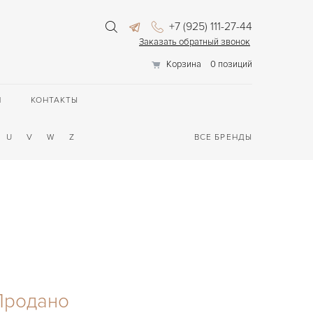
+7 (925) 111-27-44
Заказать обратный звонок
Корзина
0 позиций
П
КОНТАКТЫ
U
V
W
Z
ВСЕ БРЕНДЫ
Продано