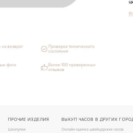
Ц
Вс
С
Ф
М
 на возврат
Проверка технического
С
состояния
Ц
ые фото
Более 100 проверенных
отзывов
З
Ц
К
З
ПРОЧИЕ ИЗДЕЛИЯ
ВЫКУП ЧАСОВ В ДРУГИХ ГОРО
Шкатулки
Онлайн-оценка швейцарских часов