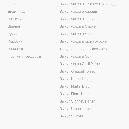
Trunks
Выкуп часов в Нижнем Новгороде
Визитницы
Выкуп часов в Казани
Застежки
Выкуп часов в Перми
Звенья
Выкуп часов в Омске
Ручки
Выкуп часов в Уфе
Коробки
Выкуп часов в Красноярске
Запчасти
Трейд-ин швейцарских часов
Прочие аксессуары
Выкуп часов в Сочи
Выкуп часов Cecil Purnell
Выкуп Greubel Forsey
Выкуп Kerbedanz
Выкуп Martin Braun
Выкуп Pierre Kunz
Выкуп Vianney Halter
Выкуп Urban Jurgensen
Выкуп Vulcain