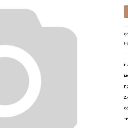
О
На
Н
М
П
Д
С
Т