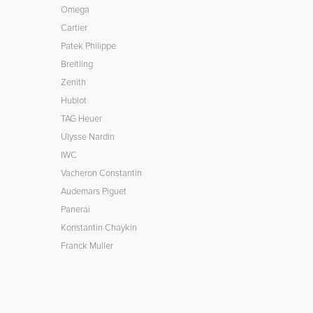
Omega
Cartier
Patek Philippe
Breitling
Zenith
Hublot
TAG Heuer
Ulysse Nardin
IWC
Vacheron Constantin
Audemars Piguet
Panerai
Konstantin Chaykin
Franck Muller