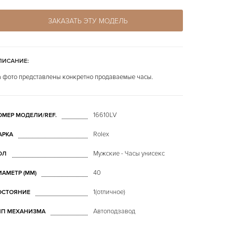
ЗАКАЗАТЬ ЭТУ МОДЕЛЬ
ПИСАНИЕ:
 фото представлены конкретно продаваемые часы.
16610LV
ОМЕР МОДЕЛИ/REF.
Rolex
АРКА
Мужские - Часы унисекс
ОЛ
40
ИАМЕТР (MM)
1(отличное)
ОСТОЯНИЕ
Автоподзавод
ИП МЕХАНИЗМА