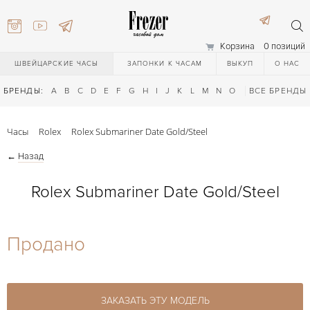
Корзина
0 позиций
ШВЕЙЦАРСКИЕ ЧАСЫ
ЗАПОНКИ К ЧАСАМ
ВЫКУП
О НАС
БРЕНДЫ:
A
B
C
D
E
F
G
H
I
J
K
L
M
N
O
P
ВСЕ БРЕНДЫ
Q
R
S
T
Часы
Rolex
Rolex Submariner Date Gold/Steel
←
Назад
Rolex Submariner Date Gold/Steel
) 111-27-44
Продано
) 111-27-44
ЗАКАЗАТЬ ЭТУ МОДЕЛЬ