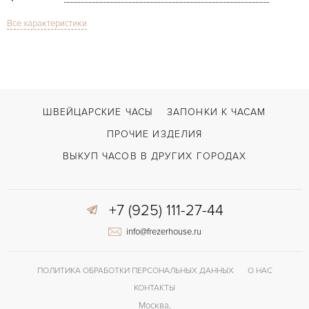
Все характеристики
Сапфировое стекло
СТЕКЛО
Дата
ФУНКЦИИ
Submariner Date 40mm
МОДЕЛЬ
В наличии
СРОКИ ДОСТАВКИ
ШВЕЙЦАРСКИЕ ЧАСЫ
ЗАПОНКИ К ЧАСАМ
С футляром
ВОЗМОЖНОСТИ ДОСТАВКИ
ПРОЧИЕ ИЗДЕЛИЯ
Золото/Сталь
ЦВЕТ БРАСЛЕТА
ВЫКУП ЧАСОВ В ДРУГИХ ГОРОДАХ
Двойной сложности застежка
ЗАСТЁЖКА
+7 (925) 111-27-44
Без цифр
ЦИФРЫ
info@frezerhouse.ru
3135
КАЛИБР/МЕХАНИЗМ
50 часов
ЗАПАС ХОДА
ПОЛИТИКА ОБРАБОТКИ ПЕРСОНАЛЬНЫХ ДАННЫХ
О НАС
КОНТАКТЫ
Москва,