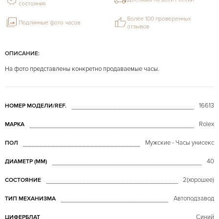
состояния
Более 100 проверенных
Подлинные фото часов
отзывов
ОПИСАНИЕ:
На фото представлены конкретно продаваемые часы.
16613
НОМЕР МОДЕЛИ/REF.
Rolex
МАРКА
Мужские - Часы унисекс
ПОЛ
40
ДИАМЕТР (MM)
2(хорошее)
СОСТОЯНИЕ
Автоподзавод
ТИП МЕХАНИЗМА
Синий
ЦИФЕРБЛАТ