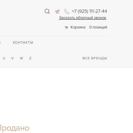
+7 (925) 111-27-44
Заказать обратный звонок
Корзина
0 позиций
П
КОНТАКТЫ
U
V
W
Z
ВСЕ БРЕНДЫ
Продано