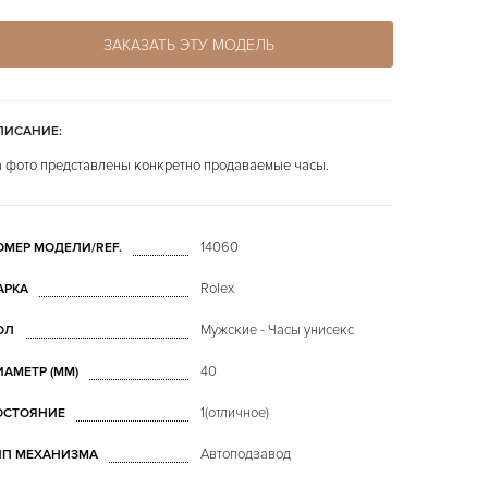
ЗАКАЗАТЬ ЭТУ МОДЕЛЬ
ПИСАНИЕ:
 фото представлены конкретно продаваемые часы.
14060
ОМЕР МОДЕЛИ/REF.
Rolex
АРКА
Мужские - Часы унисекс
ОЛ
40
ИАМЕТР (MM)
1(отличное)
ОСТОЯНИЕ
Автоподзавод
ИП МЕХАНИЗМА