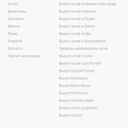
Trunks
Выкуп часов в Нижнем Новгороде
Визитницы
Выкуп часов в Казани
Застежки
Выкуп часов в Перми
Звенья
Выкуп часов в Омске
Ручки
Выкуп часов в Уфе
Коробки
Выкуп часов в Красноярске
Запчасти
Трейд-ин швейцарских часов
Прочие аксессуары
Выкуп часов в Сочи
Выкуп часов Cecil Purnell
Выкуп Greubel Forsey
Выкуп Kerbedanz
Выкуп Martin Braun
Выкуп Pierre Kunz
Выкуп Vianney Halter
Выкуп Urban Jurgensen
Выкуп Vulcain