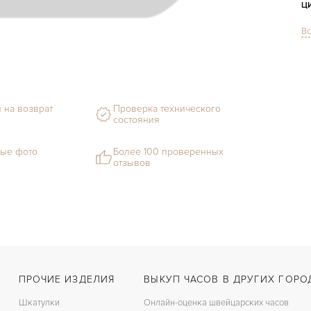
Ц
Вс
С
М
С
 на возврат
Проверка технического
Ц
состояния
З
ые фото
Более 100 проверенных
отзывов
Ц
К
З
ПРОЧИЕ ИЗДЕЛИЯ
ВЫКУП ЧАСОВ В ДРУГИХ ГОРО
Шкатулки
Онлайн-оценка швейцарских часов