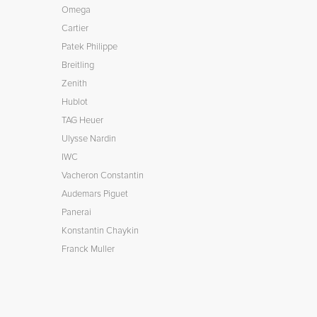
Omega
Cartier
Patek Philippe
Breitling
Zenith
Hublot
TAG Heuer
Ulysse Nardin
IWC
Vacheron Constantin
Audemars Piguet
Panerai
Konstantin Chaykin
Franck Muller