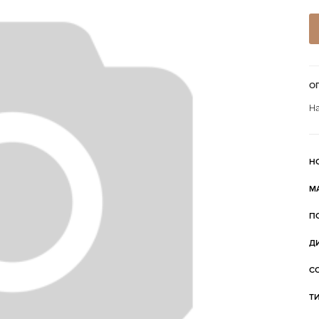
О
На
Н
М
П
Д
С
Т