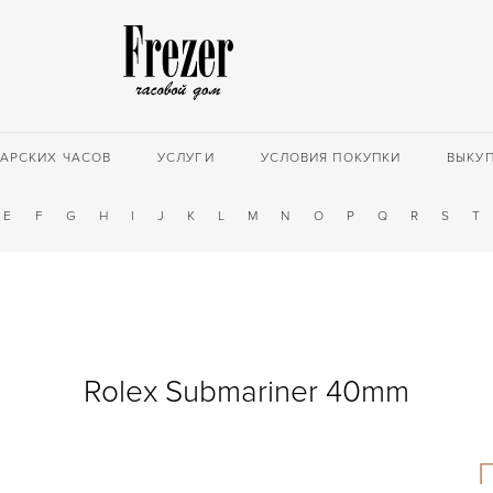
АРСКИХ ЧАСОВ
УСЛУГИ
УСЛОВИЯ ПОКУПКИ
ВЫКУ
E
F
G
H
I
J
K
L
M
N
O
P
Q
R
S
T
Rolex Submariner 40mm