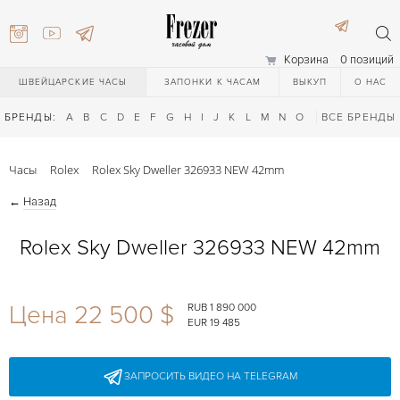
Корзина
0 позиций
ШВЕЙЦАРСКИЕ ЧАСЫ
ЗАПОНКИ К ЧАСАМ
ВЫКУП
О НАС
БРЕНДЫ:
A
B
C
D
E
F
G
H
I
J
K
L
M
N
O
P
ВСЕ БРЕНДЫ
Q
R
S
T
Часы
Rolex
Rolex Sky Dweller 326933 NEW 42mm
←
Назад
Rolex Sky Dweller 326933 NEW 42mm
) 111-27-44
Цена 22 500 $
RUB 1 890 000
EUR 19 485
) 111-27-44
ЗАПРОСИТЬ ВИДЕО НА TELEGRAM