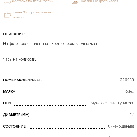
Доставка по всей России
Подлинные фото часов
Более 100 проверенных
отзывов
ОПИСАНИЕ:
На фото представлены конкретно продаваемые часы.
Часы на комиссии.
326933
НОМЕР МОДЕЛИ/REF.
Rolex
МАРКА
Мужские - Часы унисекс
ПОЛ
42
ДИАМЕТР (MM)
0 (неношеные)
СОСТОЯНИЕ