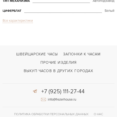
Автоподзавод
ТИП МЕХАНИЗМА
Белый
ЦИФЕРБЛАТ
Все характеристики
Сапфировое стекло
СТЕКЛО
GMT/две час.зоны, Дата, Индикатор месяца
ФУНКЦИИ
Sky Dweller NEW
МОДЕЛЬ
2023
ГОД ПРОИЗВОДСТВА
ШВЕЙЦАРСКИЕ ЧАСЫ
ЗАПОНКИ К ЧАСАМ
В наличии
СРОКИ ДОСТАВКИ
ПРОЧИЕ ИЗДЕЛИЯ
С документами
ВОЗМОЖНОСТИ ДОСТАВКИ
ВЫКУП ЧАСОВ В ДРУГИХ ГОРОДАХ
Золото/Сталь
ЦВЕТ БРАСЛЕТА
+7 (925) 111-27-44
Двойной сложности застежка
ЗАСТЁЖКА
info@frezerhouse.ru
ДЛИНА БРАСЛЕТА, ДЛИННАЯ СТОРОНА
190
(MM)
Без цифр
ЦИФРЫ
ПОЛИТИКА ОБРАБОТКИ ПЕРСОНАЛЬНЫХ ДАННЫХ
О НАС