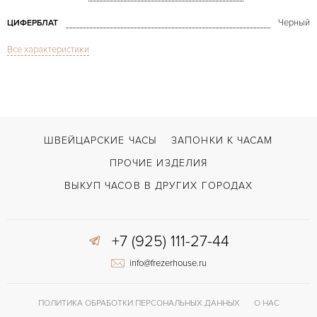
Черный
ЦИФЕРБЛАТ
Все характеристики
Сапфировое стекло
СТЕКЛО
Дата
ФУНКЦИИ
Sea-Dweller 50th Anniversary 43mm
МОДЕЛЬ
2018
ГОД ПРОИЗВОДСТВА
ШВЕЙЦАРСКИЕ ЧАСЫ
ЗАПОНКИ К ЧАСАМ
В наличии
СРОКИ ДОСТАВКИ
ПРОЧИЕ ИЗДЕЛИЯ
С документами
ВОЗМОЖНОСТИ ДОСТАВКИ
ВЫКУП ЧАСОВ В ДРУГИХ ГОРОДАХ
Сталь
ЦВЕТ БРАСЛЕТА
+7 (925) 111-27-44
Двойной сложности застежка
ЗАСТЁЖКА
info@frezerhouse.ru
ДЛИНА БРАСЛЕТА, ДЛИННАЯ СТОРОНА
200
(MM)
Без цифр
ЦИФРЫ
ПОЛИТИКА ОБРАБОТКИ ПЕРСОНАЛЬНЫХ ДАННЫХ
О НАС