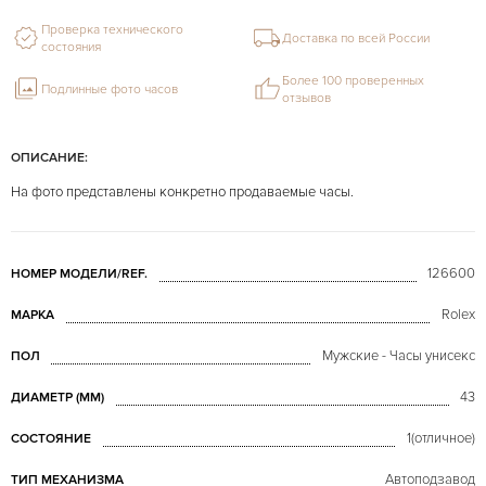
Проверка технического
Доставка по всей России
состояния
Более 100 проверенных
Подлинные фото часов
отзывов
ОПИСАНИЕ:
На фото представлены конкретно продаваемые часы.
126600
НОМЕР МОДЕЛИ/REF.
Rolex
МАРКА
Мужские - Часы унисекс
ПОЛ
43
ДИАМЕТР (MM)
1(отличное)
СОСТОЯНИЕ
Автоподзавод
ТИП МЕХАНИЗМА