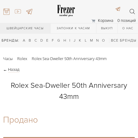
Корзина
0 позиций
ШВЕЙЦАРСКИЕ ЧАСЫ
ЗАПОНКИ К ЧАСАМ
ВЫКУП
О НАС
БРЕНДЫ:
A
B
C
D
E
F
G
H
I
J
K
L
M
N
O
P
ВСЕ БРЕНДЫ
Q
R
S
T
Часы
Rolex
Rolex Sea-Dweller 50th Anniversary 43mm
←
Назад
Rolex Sea-Dweller 50th Anniversary
43mm
) 111-27-44
Продано
) 111-27-44