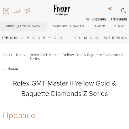
Корзина
0 позиций
ШВЕЙЦАРСКИЕ ЧАСЫ
ЗАПОНКИ К ЧАСАМ
ВЫКУП
О НАС
БРЕНДЫ:
A
B
C
D
E
F
G
H
I
J
K
L
M
N
O
P
ВСЕ БРЕНДЫ
Q
R
S
T
Часы
Rolex
Rolex GMT-Master II Yellow Gold & Baguette Diamonds Z
Series
←
Назад
Rolex GMT-Master II Yellow Gold &
Baguette Diamonds Z Series
) 111-27-44
Продано
) 111-27-44