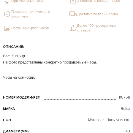
Оригинальные часы
2 недели на возврат часов
Проверка технического
Доставка по всей России
состояния
Более 100 проверенных
Подлинные фото часов
отзывов
ОПИСАНИЕ:
Вес: 208,5 gr.
На фото представлены конкретно продаваемые часы.
Часы на комиссии.
116758
НОМЕР МОДЕЛИ/REF.
Rolex
МАРКА
Мужские - Часы унисекс
ПОЛ
40
ДИАМЕТР (MM)