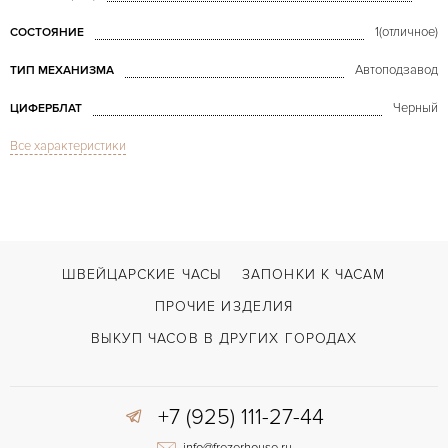
1(отличное)
СОСТОЯНИЕ
Автоподзавод
ТИП МЕХАНИЗМА
Черный
ЦИФЕРБЛАТ
Все характеристики
Сапфировое стекло
СТЕКЛО
GMT/две час.зоны, Дата
ФУНКЦИИ
GMT-Master II Yellow Gold & Baguette Diamonds Z Series
МОДЕЛЬ
В наличии
СРОКИ ДОСТАВКИ
ШВЕЙЦАРСКИЕ ЧАСЫ
ЗАПОНКИ К ЧАСАМ
Золото
ЦВЕТ БРАСЛЕТА
ПРОЧИЕ ИЗДЕЛИЯ
Двойной сложности застежка
ЗАСТЁЖКА
ВЫКУП ЧАСОВ В ДРУГИХ ГОРОДАХ
ДЛИНА БРАСЛЕТА, ДЛИННАЯ СТОРОНА
185
(MM)
+7 (925) 111-27-44
Без цифр
ЦИФРЫ