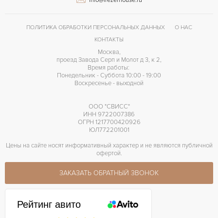
info@frezerhouse.ru
3186
КАЛИБР/МЕХАНИЗМ
50 часов
ЗАПАС ХОДА
ПОЛИТИКА ОБРАБОТКИ ПЕРСОНАЛЬНЫХ ДАННЫХ
О НАС
КОНТАКТЫ
Отделка драгоценными камнями
ПРОЧЕЕ
Москва,
проезд Завода Серп и Молот д 3, к 2,
Время работы:
Понедельник - Суббота 10:00 - 19:00
Воскресенье - выходной
ООО "СВИСС"
ИНН 9722007386
ОГРН 1217700420926
ЮЛ772201001
Цены на сайте носят информативный характер и не являются публичной
офертой.
ЗАКАЗАТЬ ОБРАТНЫЙ ЗВОНОК
Рейтинг авито