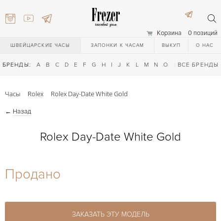
Корзина
0 позиций
ШВЕЙЦАРСКИЕ ЧАСЫ
ЗАПОНКИ К ЧАСАМ
ВЫКУП
О НАС
БРЕНДЫ:
A
B
C
D
E
F
G
H
I
J
K
L
M
N
O
P
ВСЕ БРЕНДЫ
Q
R
S
T
Часы
Rolex
Rolex Day-Date White Gold
←
Назад
Rolex Day-Date White Gold
) 111-27-44
Продано
) 111-27-44
ЗАКАЗАТЬ ЭТУ МОДЕЛЬ