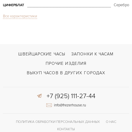
Серебро
ЦИФЕРБЛАТ
Все характеристики
Сапфировое стекло
СТЕКЛО
Дата, Индикатор дней недели
ФУНКЦИИ
Day-Date White Gold
МОДЕЛЬ
В наличии
СРОКИ ДОСТАВКИ
ШВЕЙЦАРСКИЕ ЧАСЫ
ЗАПОНКИ К ЧАСАМ
Двойной сложности застежка
ЗАСТЁЖКА
ПРОЧИЕ ИЗДЕЛИЯ
ДЛИНА БРАСЛЕТА, ДЛИННАЯ СТОРОНА
ВЫКУП ЧАСОВ В ДРУГИХ ГОРОДАХ
175
(MM)
Римские
ЦИФРЫ
+7 (925) 111-27-44
3155
КАЛИБР/МЕХАНИЗМ
info@frezerhouse.ru
40 часов
ЗАПАС ХОДА
ПОЛИТИКА ОБРАБОТКИ ПЕРСОНАЛЬНЫХ ДАННЫХ
О НАС
КОНТАКТЫ