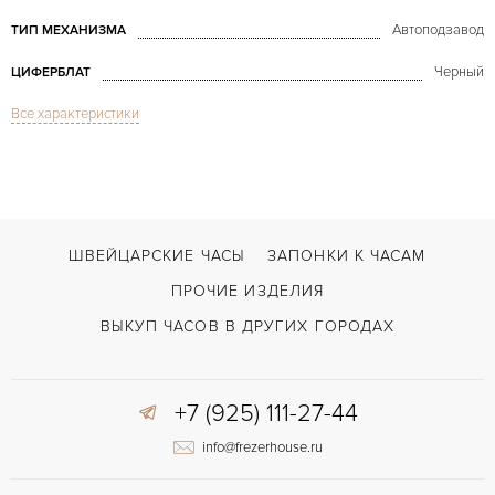
Автоподзавод
ТИП МЕХАНИЗМА
Черный
ЦИФЕРБЛАТ
Все характеристики
Сапфировое стекло
СТЕКЛО
Дата
ФУНКЦИИ
Datejust Black Diamond Jubilee Rose Gold Ladies Watch
МОДЕЛЬ
2019
ГОД ПРОИЗВОДСТВА
ШВЕЙЦАРСКИЕ ЧАСЫ
ЗАПОНКИ К ЧАСАМ
В наличии
СРОКИ ДОСТАВКИ
ПРОЧИЕ ИЗДЕЛИЯ
С документами, С футляром
ВОЗМОЖНОСТИ ДОСТАВКИ
ВЫКУП ЧАСОВ В ДРУГИХ ГОРОДАХ
Золото/Сталь
ЦВЕТ БРАСЛЕТА
+7 (925) 111-27-44
Двойной сложности застежка
ЗАСТЁЖКА
info@frezerhouse.ru
Отделка драгоценными камнями
ПРОЧЕЕ