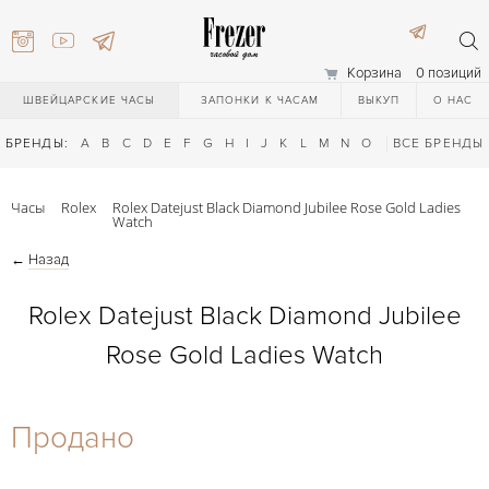
Корзина
0 позиций
ШВЕЙЦАРСКИЕ ЧАСЫ
ЗАПОНКИ К ЧАСАМ
ВЫКУП
О НАС
БРЕНДЫ:
A
B
C
D
E
F
G
H
I
J
K
L
M
N
O
P
ВСЕ БРЕНДЫ
Q
R
S
T
Часы
Rolex
Rolex Datejust Black Diamond Jubilee Rose Gold Ladies
Watch
←
Назад
Rolex Datejust Black Diamond Jubilee
Rose Gold Ladies Watch
) 111-27-44
Продано
) 111-27-44