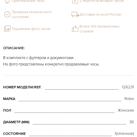
Оригинальные часы
2 недели на возврат часов
Проверка технического
Доставка по всей России
состояния
Более 100 проверенных
Подлинные фото часов
отзывов
ОПИСАНИЕ:
В комплекте с футляром и документами.
На фото представлены конкретно продаваемые часы.
126231
НОМЕР МОДЕЛИ/REF.
Rolex
МАРКА
Женские
ПОЛ
36
ДИАМЕТР (MM)
1(отличное)
СОСТОЯНИЕ