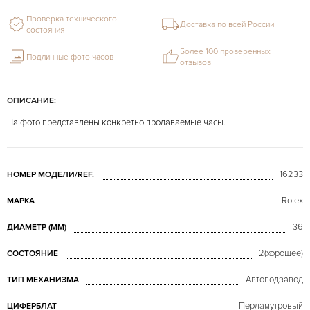
Проверка технического
Доставка по всей России
состояния
Более 100 проверенных
Подлинные фото часов
отзывов
ОПИСАНИЕ:
На фото представлены конкретно продаваемые часы.
16233
НОМЕР МОДЕЛИ/REF.
Rolex
МАРКА
36
ДИАМЕТР (MM)
2(хорошее)
СОСТОЯНИЕ
Автоподзавод
ТИП МЕХАНИЗМА
Перламутровый
ЦИФЕРБЛАТ