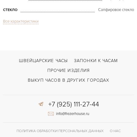
Сапфировое стекло
СТЕКЛО
Все характеристики
Дата
ФУНКЦИИ
Datejust 36mm Steel & Gold MoP
МОДЕЛЬ
В наличии
СРОКИ ДОСТАВКИ
Золото/Сталь
ЦВЕТ БРАСЛЕТА
ШВЕЙЦАРСКИЕ ЧАСЫ
ЗАПОНКИ К ЧАСАМ
Двойной сложности застежка
ЗАСТЁЖКА
ПРОЧИЕ ИЗДЕЛИЯ
ДЛИНА БРАСЛЕТА, ДЛИННАЯ СТОРОНА
ВЫКУП ЧАСОВ В ДРУГИХ ГОРОДАХ
195
(MM)
Без цифр
ЦИФРЫ
+7 (925) 111-27-44
Отделка драгоценными камнями
ПРОЧЕЕ
info@frezerhouse.ru
ПОЛИТИКА ОБРАБОТКИ ПЕРСОНАЛЬНЫХ ДАННЫХ
О НАС