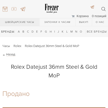
Корзина
0 позиций
ШВЕЙЦАРСКИЕ ЧАСЫ
ЗАПОНКИ К ЧАСАМ
ВЫКУП
О НАС
БРЕНДЫ:
A
B
C
D
E
F
G
H
I
J
K
L
M
N
O
P
ВСЕ БРЕНДЫ
Q
R
S
T
Часы
Rolex
Rolex Datejust 36mm Steel & Gold MoP
←
Назад
Rolex Datejust 36mm Steel & Gold
MoP
) 111-27-44
Продано
) 111-27-44