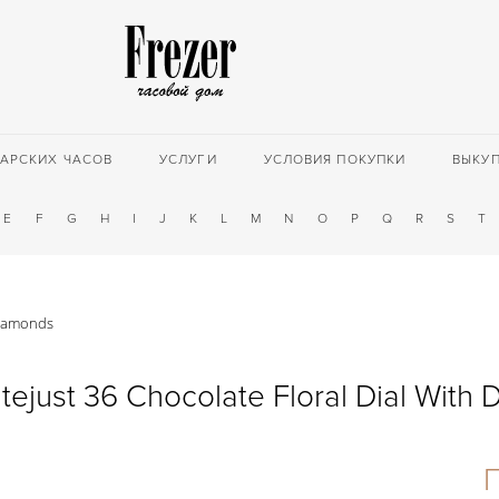
АРСКИХ ЧАСОВ
УСЛУГИ
УСЛОВИЯ ПОКУПКИ
ВЫКУ
E
F
G
H
I
J
K
L
M
N
O
P
Q
R
S
T
 Diamonds
tejust 36 Chocolate Floral Dial With