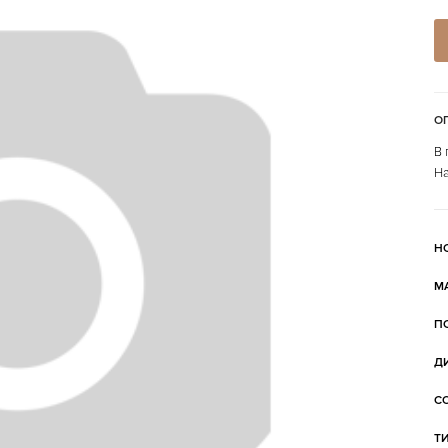
О
В 
На
Н
М
П
Д
С
Т