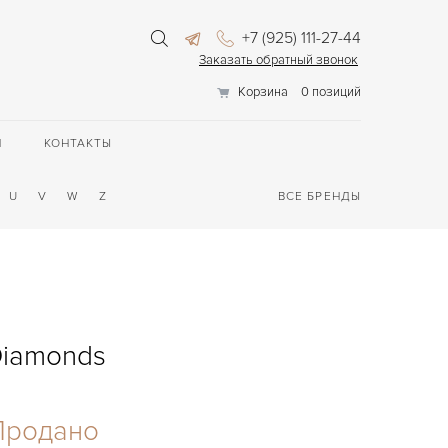
+7 (925) 111-27-44
Заказать обратный звонок
Корзина
0 позиций
П
КОНТАКТЫ
U
V
W
Z
ВСЕ БРЕНДЫ
 Diamonds
Продано