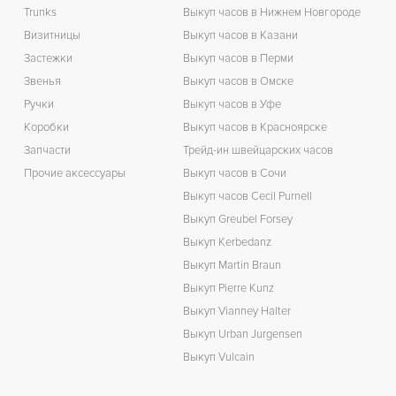
Trunks
Выкуп часов в Нижнем Новгороде
Визитницы
Выкуп часов в Казани
Застежки
Выкуп часов в Перми
Звенья
Выкуп часов в Омске
Ручки
Выкуп часов в Уфе
Коробки
Выкуп часов в Красноярске
Запчасти
Трейд-ин швейцарских часов
Прочие аксессуары
Выкуп часов в Сочи
Выкуп часов Cecil Purnell
Выкуп Greubel Forsey
Выкуп Kerbedanz
Выкуп Martin Braun
Выкуп Pierre Kunz
Выкуп Vianney Halter
Выкуп Urban Jurgensen
Выкуп Vulcain