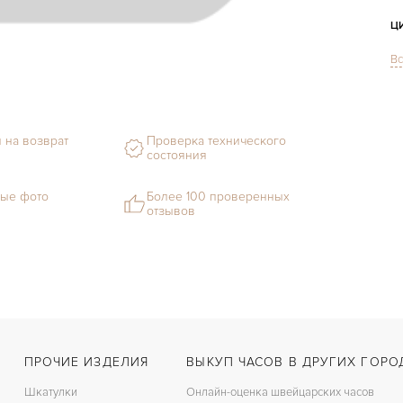
Ц
Вс
С
Ф
 на возврат
Проверка технического
М
состояния
Г
ые фото
Более 100 проверенных
отзывов
С
В
Ц
З
Ц
ПРОЧИЕ ИЗДЕЛИЯ
ВЫКУП ЧАСОВ В ДРУГИХ ГОРО
З
Шкатулки
Онлайн-оценка швейцарских часов