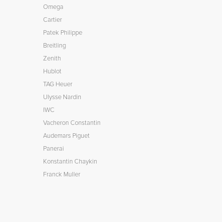
Omega
Cartier
Patek Philippe
Breitling
Zenith
Hublot
TAG Heuer
Ulysse Nardin
IWC
Vacheron Constantin
Audemars Piguet
Panerai
Konstantin Chaykin
Franck Muller