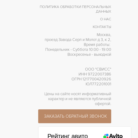
Без цифр
ИФРЫ
ПОЛИТИКА ОБРАБОТКИ ПЕРСОНАЛЬНЫХ
ДАННЫХ
4130
АЛИБР/МЕХАНИЗМ
О НАС
КОНТАКТЫ
44 часов
АПАС ХОДА
Москва,
проезд Завода Серп и Молот д 3, к 2,
Время работы:
Понедельник - Суббота 10:00 - 19:00
Воскресенье - выходной
ООО "СВИСС"
ИНН 9722007386
ОГРН 1217700420926
ЮЛ772201001
Цены на сайте носят информативный
характер и не являются публичной
офертой.
ЗАКАЗАТЬ ОБРАТНЫЙ ЗВОНОК
Рейтинг авито