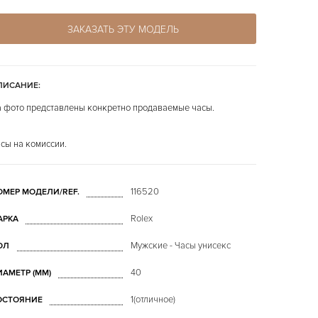
ЗАКАЗАТЬ ЭТУ МОДЕЛЬ
ПИСАНИЕ:
 фото представлены конкретно продаваемые часы.
сы на комиссии.
116520
ОМЕР МОДЕЛИ/REF.
Rolex
АРКА
Мужские - Часы унисекс
ОЛ
40
ИАМЕТР (MM)
1(отличное)
ОСТОЯНИЕ