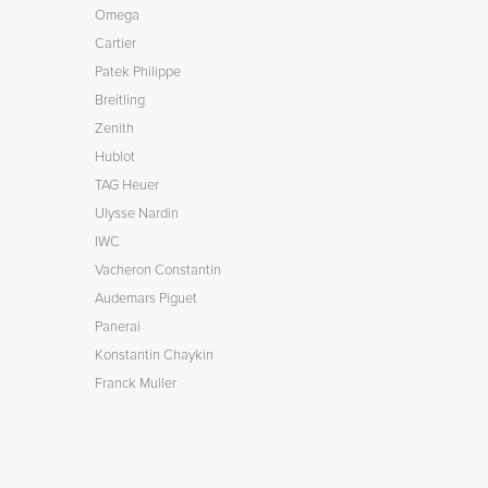
Omega
Cartier
Patek Philippe
Breitling
Zenith
Hublot
TAG Heuer
Ulysse Nardin
IWC
Vacheron Constantin
Audemars Piguet
Panerai
Konstantin Chaykin
Franck Muller