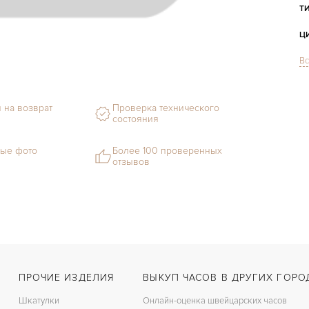
Т
Ц
Вс
С
Ф
 на возврат
Проверка технического
состояния
М
ые фото
Более 100 проверенных
Г
отзывов
С
В
Ц
З
ПРОЧИЕ ИЗДЕЛИЯ
ВЫКУП ЧАСОВ В ДРУГИХ ГОРО
Д
С
Шкатулки
Онлайн-оценка швейцарских часов