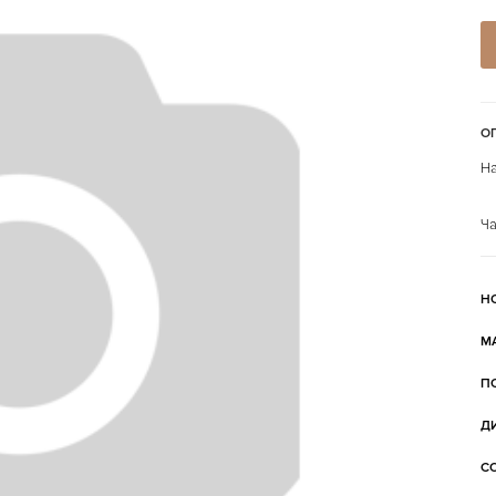
О
На
Ча
Н
М
П
Д
С