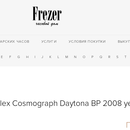
АРСКИХ ЧАСОВ
УСЛУГИ
УСЛОВИЯ ПОКУПКИ
ВЫКУ
E
F
G
H
I
J
K
L
M
N
O
P
Q
R
S
T
lex Cosmograph Daytona BP 2008 y