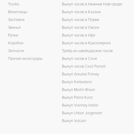
Ц
Trunks
Выкуп часов в Нижнем Новгороде
Визитницы
Выкуп часов в Казани
К
Застежки
Выкуп часов в Перми
З
Звенья
Выкуп часов в Омске
Ручки
Выкуп часов в Уфе
Коробки
Выкуп часов в Красноярске
Запчасти
Трейд-ин швейцарских часов
Прочие аксессуары
Выкуп часов в Сочи
Выкуп часов Cecil Purnell
Выкуп Greubel Forsey
Выкуп Kerbedanz
Выкуп Martin Braun
Выкуп Pierre Kunz
Выкуп Vianney Halter
Выкуп Urban Jurgensen
Выкуп Vulcain