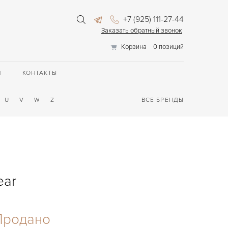
+7 (925) 111-27-44
Заказать обратный звонок
Корзина
0 позиций
П
КОНТАКТЫ
U
V
W
Z
ВСЕ БРЕНДЫ
ear
Продано