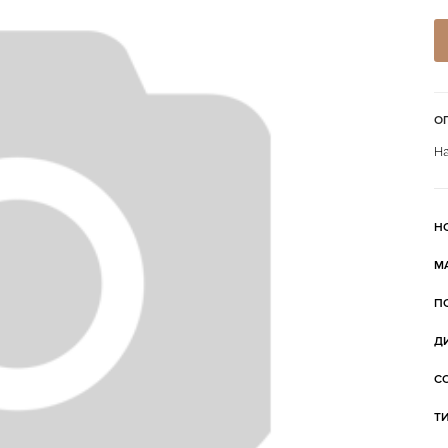
О
На
Н
М
П
Д
С
Т