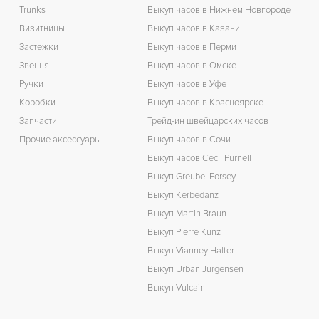
Trunks
Выкуп часов в Нижнем Новгороде
Визитницы
Выкуп часов в Казани
Застежки
Выкуп часов в Перми
Звенья
Выкуп часов в Омске
Ручки
Выкуп часов в Уфе
Коробки
Выкуп часов в Красноярске
Запчасти
Трейд-ин швейцарских часов
Прочие аксессуары
Выкуп часов в Сочи
Выкуп часов Cecil Purnell
Выкуп Greubel Forsey
Выкуп Kerbedanz
Выкуп Martin Braun
Выкуп Pierre Kunz
Выкуп Vianney Halter
Выкуп Urban Jurgensen
Выкуп Vulcain