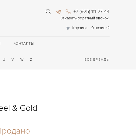
+7 (925) 111-27-44
Заказать обратный звонок
Корзина
0 позиций
П
КОНТАКТЫ
U
V
W
Z
ВСЕ БРЕНДЫ
eel & Gold
Продано