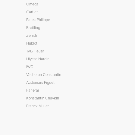
Omega
Cartier
Patek Philippe
Breitling
Zenith
Hublot
TAG Heuer
Ulysse Nardin
IWC
Vacheron Constantin
Audemars Piguet
Panerai
Konstantin Chaykin
Franck Muller