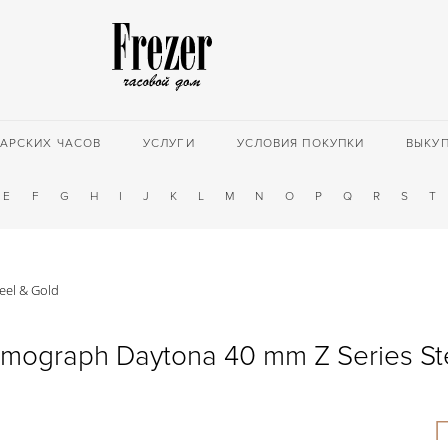
АРСКИХ ЧАСОВ
УСЛУГИ
УСЛОВИЯ ПОКУПКИ
ВЫКУ
E
F
G
H
I
J
K
L
M
N
O
P
Q
R
S
T
eel & Gold
mograph Daytona 40 mm Z Series St