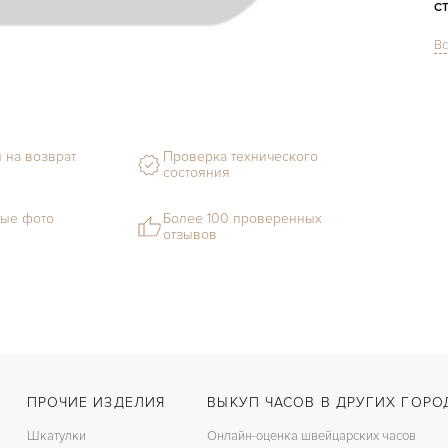
С
Вс
Ф
М
С
 на возврат
Проверка технического
состояния
Ц
З
ые фото
Более 100 проверенных
отзывов
Ц
К
З
ПРОЧИЕ ИЗДЕЛИЯ
ВЫКУП ЧАСОВ В ДРУГИХ ГОРО
Шкатулки
Онлайн-оценка швейцарских часов