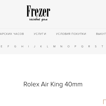
АРСКИХ ЧАСОВ
УСЛУГИ
УСЛОВИЯ ПОКУПКИ
ВЫКУ
E
F
G
H
I
J
K
L
M
N
O
P
Q
R
S
T
Rolex Air King 40mm