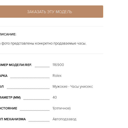
ЗАКАЗАТЬ ЭТУ МОДЕЛЬ
ПИСАНИЕ:
 фото представлены конкретно продаваемые часы.
116900
ОМЕР МОДЕЛИ/REF.
Rolex
АРКА
Мужские - Часы унисекс
ОЛ
40
ИАМЕТР (MM)
1(отличное)
ОСТОЯНИЕ
Автоподзавод
ИП МЕХАНИЗМА