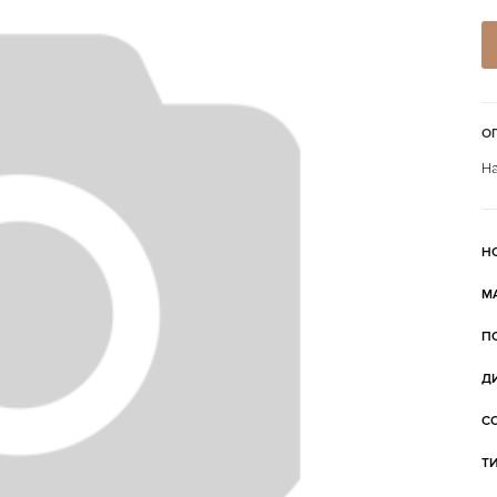
О
На
Н
М
П
Д
С
Т