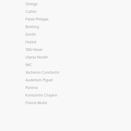
Omega
Cartier
Patek Philippe
Breitling
Zenith
Hublot
TAG Heuer
Ulysse Nardin
IWC
Vacheron Constantin
Audemars Piguet
Panerai
Konstantin Chaykin
Franck Muller