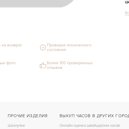
Ц
Вс
С
М
Г
 на возврат
Проверка технического
С
состояния
В
ые фото
Более 100 проверенных
отзывов
Ц
З
Ц
К
З
ПРОЧИЕ ИЗДЕЛИЯ
ВЫКУП ЧАСОВ В ДРУГИХ ГОРО
Шкатулки
Онлайн-оценка швейцарских часов