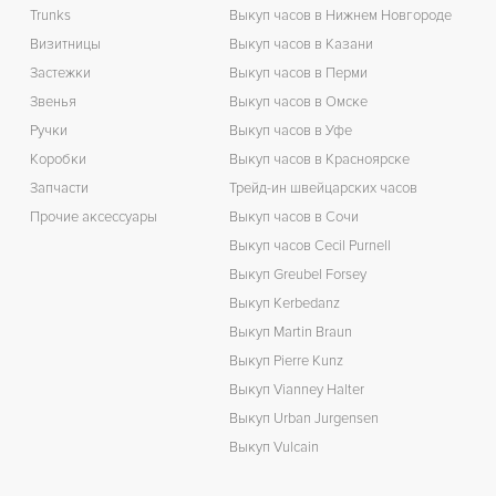
Trunks
Выкуп часов в Нижнем Новгороде
Визитницы
Выкуп часов в Казани
Застежки
Выкуп часов в Перми
Звенья
Выкуп часов в Омске
Ручки
Выкуп часов в Уфе
Коробки
Выкуп часов в Красноярске
Запчасти
Трейд-ин швейцарских часов
Прочие аксессуары
Выкуп часов в Сочи
Выкуп часов Cecil Purnell
Выкуп Greubel Forsey
Выкуп Kerbedanz
Выкуп Martin Braun
Выкуп Pierre Kunz
Выкуп Vianney Halter
Выкуп Urban Jurgensen
Выкуп Vulcain