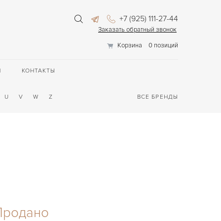
+7 (925) 111-27-44
Заказать обратный звонок
Корзина
0 позиций
П
КОНТАКТЫ
U
V
W
Z
ВСЕ БРЕНДЫ
Продано