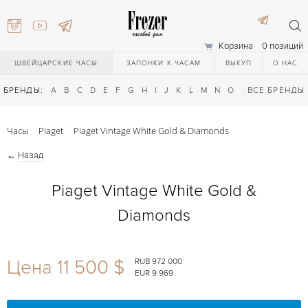
Корзина
0 позиций
ШВЕЙЦАРСКИЕ ЧАСЫ
ЗАПОНКИ К ЧАСАМ
ВЫКУП
О НАС
БРЕНДЫ:
A
B
C
D
E
F
G
H
I
J
K
L
M
N
O
P
ВСЕ БРЕНДЫ
Q
R
S
T
Часы
Piaget
Piaget Vintage White Gold & Diamonds
←
Назад
Piaget Vintage White Gold &
Diamonds
) 111-27-44
Цена 11 500 $
RUB 972 000
EUR 9 969
) 111-27-44