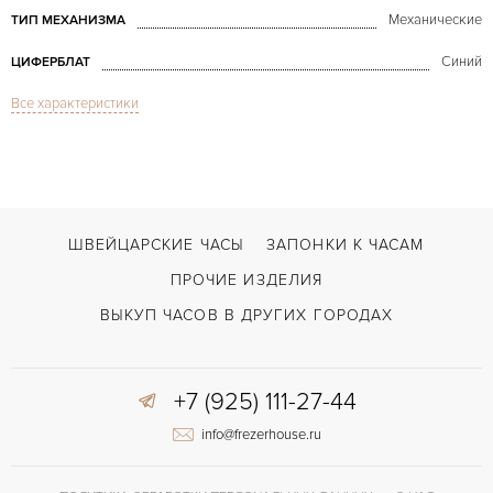
Механические
ТИП МЕХАНИЗМА
Синий
ЦИФЕРБЛАТ
Все характеристики
Сапфировое стекло
СТЕКЛО
Vintage
МОДЕЛЬ
В наличии
СРОКИ ДОСТАВКИ
Усложненная застежка
ЗАСТЁЖКА
ШВЕЙЦАРСКИЕ ЧАСЫ
ЗАПОНКИ К ЧАСАМ
ДЛИНА БРАСЛЕТА, ДЛИННАЯ СТОРОНА
ПРОЧИЕ ИЗДЕЛИЯ
170
(MM)
ВЫКУП ЧАСОВ В ДРУГИХ ГОРОДАХ
Без цифр
ЦИФРЫ
Отделка драгоценными камнями
ПРОЧЕЕ
+7 (925) 111-27-44
info@frezerhouse.ru