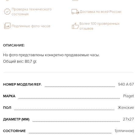
Проверка технического
Доставка по всей России
состояния
Более 100 проверенных
Подлинные фото часов
отзывов
ОПИСАНИЕ:
На фото представлены конкретно продаваемые часы.
Общий вес: 80,7 gr.
940 A 67
НОМЕР МОДЕЛИ/REF.
Piaget
МАРКА
Женские
ПОЛ
27х27
ДИАМЕТР (MM)
1(отличное)
СОСТОЯНИЕ