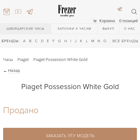
Корзина
0 позиций
ШВЕЙЦАРСКИЕ ЧАСЫ
ЗАПОНКИ К ЧАСАМ
ВЫКУП
О НАС
БРЕНДЫ:
A
B
C
D
E
F
G
H
I
J
K
L
M
N
O
P
ВСЕ БРЕНДЫ
Q
R
S
T
Часы
Piaget
Piaget Possession White Gold
←
Назад
Piaget Possession White Gold
) 111-27-44
Продано
) 111-27-44
ЗАКАЗАТЬ ЭТУ МОДЕЛЬ