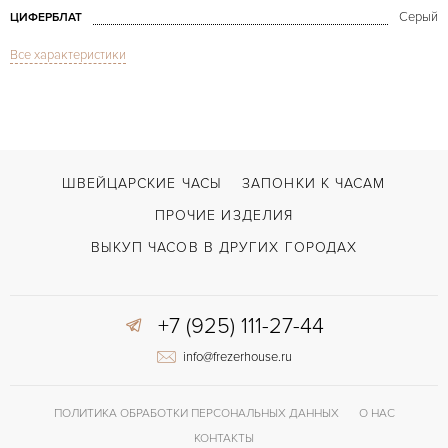
Серый
ЦИФЕРБЛАТ
Все характеристики
Сапфировое стекло
СТЕКЛО
Possession White Gold
МОДЕЛЬ
В наличии
СРОКИ ДОСТАВКИ
С футляром
ВОЗМОЖНОСТИ ДОСТАВКИ
ШВЕЙЦАРСКИЕ ЧАСЫ
ЗАПОНКИ К ЧАСАМ
Черный
ЦВЕТ БРАСЛЕТА
ПРОЧИЕ ИЗДЕЛИЯ
Застежка с помощью шипа
ЗАСТЁЖКА
ВЫКУП ЧАСОВ В ДРУГИХ ГОРОДАХ
Арабские
ЦИФРЫ
+7 (925) 111-27-44
info@frezerhouse.ru
ПОЛИТИКА ОБРАБОТКИ ПЕРСОНАЛЬНЫХ ДАННЫХ
О НАС
КОНТАКТЫ