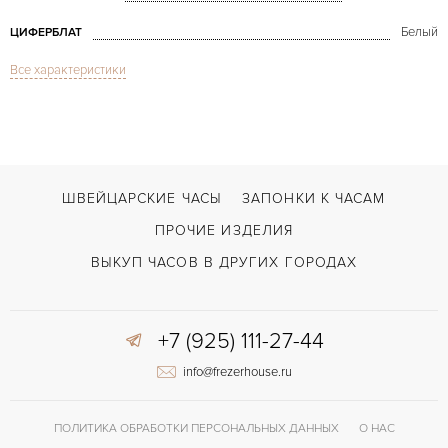
Белый
ЦИФЕРБЛАТ
Все характеристики
Сапфировое стекло
СТЕКЛО
Altiplano White Gold 38mm P10174
МОДЕЛЬ
В наличии
СРОКИ ДОСТАВКИ
Коричневый
ЦВЕТ БРАСЛЕТА
ШВЕЙЦАРСКИЕ ЧАСЫ
ЗАПОНКИ К ЧАСАМ
Застежка с помощью шипа
ЗАСТЁЖКА
ПРОЧИЕ ИЗДЕЛИЯ
Без цифр
ЦИФРЫ
ВЫКУП ЧАСОВ В ДРУГИХ ГОРОДАХ
+7 (925) 111-27-44
info@frezerhouse.ru
ПОЛИТИКА ОБРАБОТКИ ПЕРСОНАЛЬНЫХ ДАННЫХ
О НАС