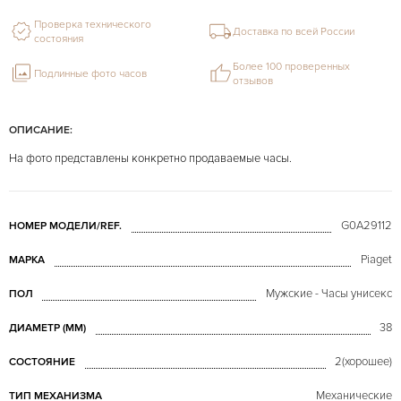
Проверка технического
Доставка по всей России
состояния
Более 100 проверенных
Подлинные фото часов
отзывов
ОПИСАНИЕ:
На фото представлены конкретно продаваемые часы.
G0A29112
НОМЕР МОДЕЛИ/REF.
Piaget
МАРКА
Мужские - Часы унисекс
ПОЛ
38
ДИАМЕТР (MM)
2(хорошее)
СОСТОЯНИЕ
Механические
ТИП МЕХАНИЗМА