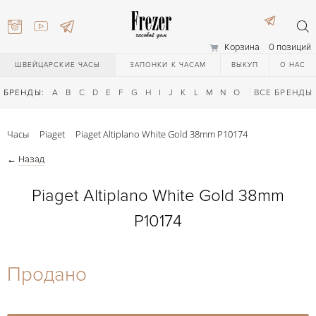
Корзина
0 позиций
ШВЕЙЦАРСКИЕ ЧАСЫ
ЗАПОНКИ К ЧАСАМ
ВЫКУП
О НАС
БРЕНДЫ:
A
B
C
D
E
F
G
H
I
J
K
L
M
N
O
P
ВСЕ БРЕНДЫ
Q
R
S
T
Часы
Piaget
Piaget Altiplano White Gold 38mm P10174
←
Назад
Piaget Altiplano White Gold 38mm
P10174
) 111-27-44
Продано
) 111-27-44