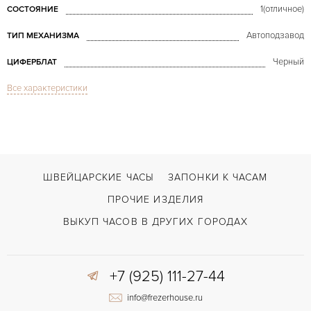
1(отличное)
СОСТОЯНИЕ
Автоподзавод
ТИП МЕХАНИЗМА
Черный
ЦИФЕРБЛАТ
Все характеристики
Сапфировое стекло
СТЕКЛО
Вечный календарь, Дата, Индикатор дней недели, Индикатор месяца, И
ФУНКЦИИ
Perpetual Calendar 5139 White Gold
МОДЕЛЬ
2012
ГОД ПРОИЗВОДСТВА
ШВЕЙЦАРСКИЕ ЧАСЫ
ЗАПОНКИ К ЧАСАМ
В наличии
СРОКИ ДОСТАВКИ
ПРОЧИЕ ИЗДЕЛИЯ
С документами, С футляром
ВОЗМОЖНОСТИ ДОСТАВКИ
ВЫКУП ЧАСОВ В ДРУГИХ ГОРОДАХ
Черный
ЦВЕТ БРАСЛЕТА
+7 (925) 111-27-44
Двойной сложности застежка
ЗАСТЁЖКА
info@frezerhouse.ru
Без цифр
ЦИФРЫ