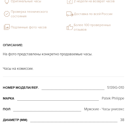
Оригинальные часы
2 недели на возврат часов
Проверка технического
Доставка по всей России
состояния
Более 100 проверенных
Подлинные фото часов
отзывов
ОПИСАНИЕ:
На фото представлены конкретно продаваемые часы.
Часы на комиссии.
5139G-010
НОМЕР МОДЕЛИ/REF.
Patek Philippe
МАРКА
Мужские - Часы унисекс
ПОЛ
38
ДИАМЕТР (MM)