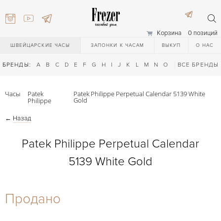
Корзина
0 позиций
ШВЕЙЦАРСКИЕ ЧАСЫ
ЗАПОНКИ К ЧАСАМ
ВЫКУП
О НАС
БРЕНДЫ:
A
B
C
D
E
F
G
H
I
J
K
L
M
N
O
P
ВСЕ БРЕНДЫ
Q
R
S
T
Часы
Patek
Patek Philippe Perpetual Calendar 5139 White
Gold
Philippe
←
Назад
Patek Philippe Perpetual Calendar
5139 White Gold
) 111-27-44
Продано
) 111-27-44