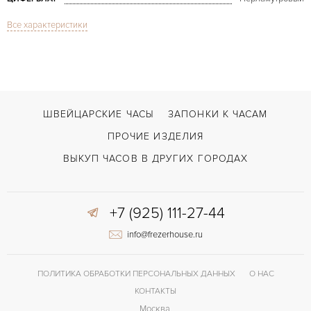
Все характеристики
Сапфировое стекло
СТЕКЛО
Дата
ФУНКЦИИ
Ladies Sculpture
МОДЕЛЬ
2011
ГОД ПРОИЗВОДСТВА
ШВЕЙЦАРСКИЕ ЧАСЫ
ЗАПОНКИ К ЧАСАМ
С документами
ВОЗМОЖНОСТИ ДОСТАВКИ
ПРОЧИЕ ИЗДЕЛИЯ
Двойной сложности застежка
ЗАСТЁЖКА
ВЫКУП ЧАСОВ В ДРУГИХ ГОРОДАХ
ДЛИНА БРАСЛЕТА, ДЛИННАЯ СТОРОНА
167
(MM)
+7 (925) 111-27-44
Без цифр
ЦИФРЫ
info@frezerhouse.ru
ПОЛИТИКА ОБРАБОТКИ ПЕРСОНАЛЬНЫХ ДАННЫХ
О НАС
КОНТАКТЫ
Москва,