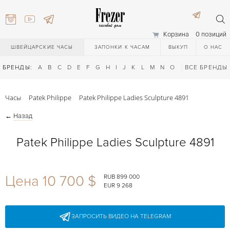
Корзина
0 позиций
ШВЕЙЦАРСКИЕ ЧАСЫ
ЗАПОНКИ К ЧАСАМ
ВЫКУП
О НАС
БРЕНДЫ:
A
B
C
D
E
F
G
H
I
J
K
L
M
N
O
P
ВСЕ БРЕНДЫ
Q
R
S
T
Часы
Patek Philippe
Patek Philippe Ladies Sculpture 4891
←
Назад
Patek Philippe Ladies Sculpture 4891
) 111-27-44
Цена 10 700 $
RUB 899 000
EUR 9 268
) 111-27-44
ЗАПРОСИТЬ ВИДЕО НА TELEGRAM