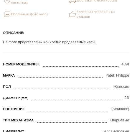
Доставка по всей России
состояния
Более 100 проверенных
Подлинные фото часов
отзывов
ОПИСАНИЕ:
На фото представлены конкретно продаваемые часы.
4891
НОМЕР МОДЕЛИ/REF.
Patek Philippe
МАРКА
Женские
ПОЛ
26
ДИАМЕТР (MM)
1(отличное)
СОСТОЯНИЕ
Кварцевые
ТИП МЕХАНИЗМА
Перламутровый
ЦИФЕРБЛАТ