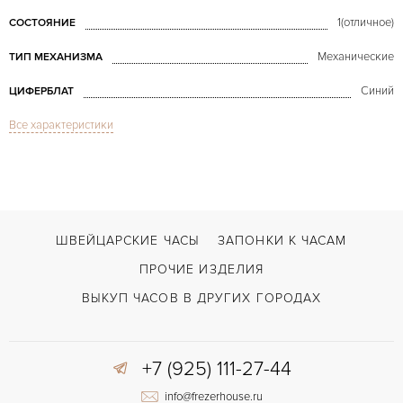
1(отличное)
СОСТОЯНИЕ
Механические
ТИП МЕХАНИЗМА
Синий
ЦИФЕРБЛАТ
Все характеристики
Сапфировое стекло
СТЕКЛО
Золото
ЦВЕТ БРАСЛЕТА
Усложненная застежка
ЗАСТЁЖКА
Без цифр
ЦИФРЫ
ШВЕЙЦАРСКИЕ ЧАСЫ
ЗАПОНКИ К ЧАСАМ
ПРОЧИЕ ИЗДЕЛИЯ
ВЫКУП ЧАСОВ В ДРУГИХ ГОРОДАХ
+7 (925) 111-27-44
info@frezerhouse.ru