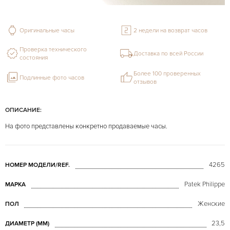
Оригинальные часы
2 недели на возврат часов
Проверка технического
Доставка по всей России
состояния
Более 100 проверенных
Подлинные фото часов
отзывов
ОПИСАНИЕ:
На фото представлены конкретно продаваемые часы.
4265
НОМЕР МОДЕЛИ/REF.
Patek Philippe
МАРКА
Женские
ПОЛ
23,5
ДИАМЕТР (MM)