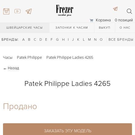
Корзина
0 позиций
ШВЕЙЦАРСКИЕ ЧАСЫ
ЗАПОНКИ К ЧАСАМ
ВЫКУП
О НАС
БРЕНДЫ:
A
B
C
D
E
F
G
H
I
J
K
L
M
N
O
P
ВСЕ БРЕНДЫ
Q
R
S
T
Часы
Patek Philippe
Patek Philippe Ladies 4265
←
Назад
Patek Philippe Ladies 4265
) 111-27-44
Продано
) 111-27-44
ЗАКАЗАТЬ ЭТУ МОДЕЛЬ