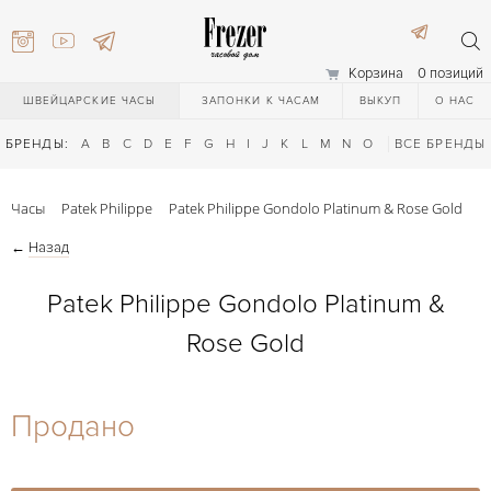
Корзина
0 позиций
ШВЕЙЦАРСКИЕ ЧАСЫ
ЗАПОНКИ К ЧАСАМ
ВЫКУП
О НАС
БРЕНДЫ:
A
B
C
D
E
F
G
H
I
J
K
L
M
N
O
P
ВСЕ БРЕНДЫ
Q
R
S
T
Часы
Patek Philippe
Patek Philippe Gondolo Platinum & Rose Gold
←
Назад
Patek Philippe Gondolo Platinum &
Rose Gold
) 111-27-44
Продано
) 111-27-44