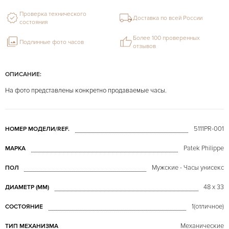
Проверка технического
Доставка по всей России
состояния
Более 100 проверенных
Подлинные фото часов
отзывов
ОПИСАНИЕ:
На фото представлены конкретно продаваемые часы.
5111PR-001
НОМЕР МОДЕЛИ/REF.
Patek Philippe
МАРКА
Мужские - Часы унисекс
ПОЛ
48 x 33
ДИАМЕТР (MM)
1(отличное)
СОСТОЯНИЕ
Механические
ТИП МЕХАНИЗМА