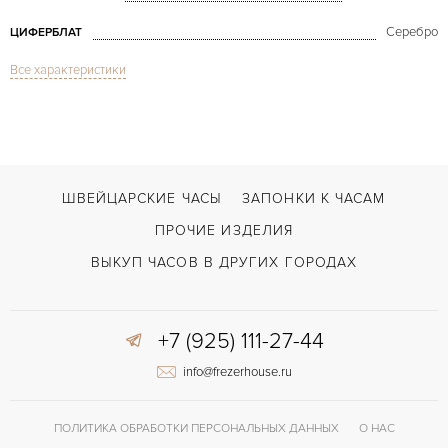
Серебро
ЦИФЕРБЛАТ
Все характеристики
Сапфировое стекло
СТЕКЛО
Gondolo Platinum & Rose Gold
МОДЕЛЬ
В наличии
СРОКИ ДОСТАВКИ
Черный
ЦВЕТ БРАСЛЕТА
ШВЕЙЦАРСКИЕ ЧАСЫ
ЗАПОНКИ К ЧАСАМ
Застежка с помощью шипа
ЗАСТЁЖКА
ПРОЧИЕ ИЗДЕЛИЯ
Арабские
ЦИФРЫ
ВЫКУП ЧАСОВ В ДРУГИХ ГОРОДАХ
215 PS Aig. 2
КАЛИБР/МЕХАНИЗМ
+7 (925) 111-27-44
44 часов
ЗАПАС ХОДА
info@frezerhouse.ru
ПОЛИТИКА ОБРАБОТКИ ПЕРСОНАЛЬНЫХ ДАННЫХ
О НАС