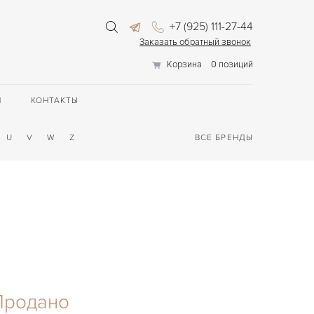
+7 (925) 111-27-44
Заказать обратный звонок
Корзина
0 позиций
П
КОНТАКТЫ
U
V
W
Z
ВСЕ БРЕНДЫ
Продано