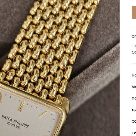
О
На
Об
Н
М
П
Д
С
Т