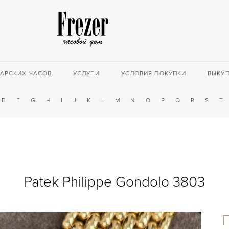
АРСКИХ ЧАСОВ
УСЛУГИ
УСЛОВИЯ ПОКУПКИ
ВЫКУ
E
F
G
H
I
J
K
L
M
N
O
P
Q
R
S
T
Patek Philippe Gondolo 3803