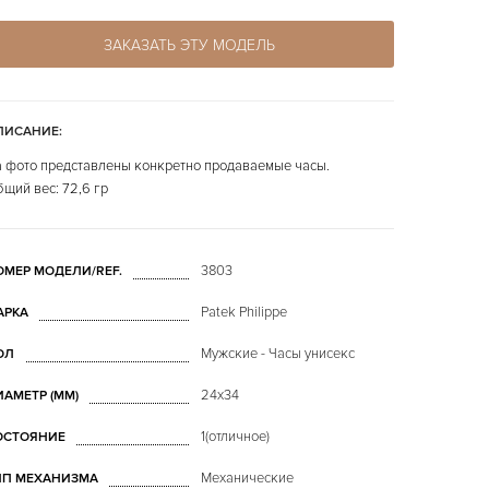
ЗАКАЗАТЬ ЭТУ МОДЕЛЬ
ПИСАНИЕ:
 фото представлены конкретно продаваемые часы.
щий вес: 72,6 гр
3803
ОМЕР МОДЕЛИ/REF.
Patek Philippe
АРКА
Мужские - Часы унисекс
ОЛ
24x34
ИАМЕТР (MM)
1(отличное)
ОСТОЯНИЕ
Механические
ИП МЕХАНИЗМА