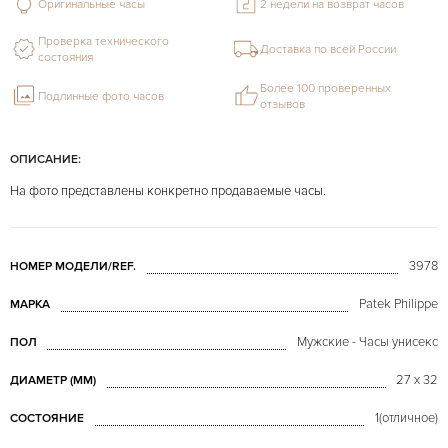
Оригинальные часы
2 недели на возврат часов
Проверка технического
Доставка по всей России
состояния
Более 100 проверенных
Подлинные фото часов
отзывов
ОПИСАНИЕ:
На фото представлены конкретно продаваемые часы.
3978
НОМЕР МОДЕЛИ/REF.
Patek Philippe
МАРКА
Мужские - Часы унисекс
ПОЛ
27 x 32
ДИАМЕТР (MM)
1(отличное)
СОСТОЯНИЕ