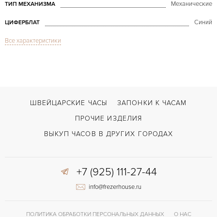
Механические
ТИП МЕХАНИЗМА
Синий
ЦИФЕРБЛАТ
Все характеристики
Сапфировое стекло
СТЕКЛО
Golden Ellipse White Gold Blue Dial 3978
МОДЕЛЬ
В наличии
СРОКИ ДОСТАВКИ
Черный
ЦВЕТ БРАСЛЕТА
ШВЕЙЦАРСКИЕ ЧАСЫ
ЗАПОНКИ К ЧАСАМ
Застежка с помощью шипа
ЗАСТЁЖКА
ПРОЧИЕ ИЗДЕЛИЯ
Без цифр
ЦИФРЫ
ВЫКУП ЧАСОВ В ДРУГИХ ГОРОДАХ
215
КАЛИБР/МЕХАНИЗМ
+7 (925) 111-27-44
Малый секундный циферблат
ПРОЧЕЕ
info@frezerhouse.ru
ПОЛИТИКА ОБРАБОТКИ ПЕРСОНАЛЬНЫХ ДАННЫХ
О НАС