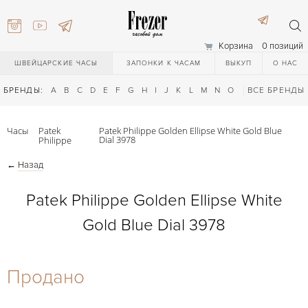
Корзина
0 позиций
ШВЕЙЦАРСКИЕ ЧАСЫ
ЗАПОНКИ К ЧАСАМ
ВЫКУП
О НАС
БРЕНДЫ:
A
B
C
D
E
F
G
H
I
J
K
L
M
N
O
P
ВСЕ БРЕНДЫ
Q
R
S
T
Часы
Patek
Patek Philippe Golden Ellipse White Gold Blue
Dial 3978
Philippe
←
Назад
Patek Philippe Golden Ellipse White
Gold Blue Dial 3978
) 111-27-44
Продано
) 111-27-44