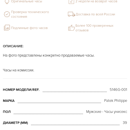
Оригинальные часы
2 недели на возврат часов
Проверка технического
Доставка по всей России
состояния
Более 100 проверенных
Подлинные фото часов
отзывов
ОПИСАНИЕ:
На фото представлены конкретно продаваемые часы.
Часы на комиссии.
5146G-001
НОМЕР МОДЕЛИ/REF.
Patek Philippe
МАРКА
Мужские - Часы унисекс
ПОЛ
39
ДИАМЕТР (MM)