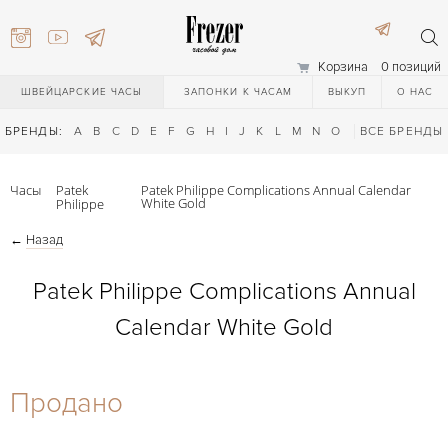
Корзина
0 позиций
ШВЕЙЦАРСКИЕ ЧАСЫ
ЗАПОНКИ К ЧАСАМ
ВЫКУП
О НАС
БРЕНДЫ:
A
B
C
D
E
F
G
H
I
J
K
L
M
N
O
P
ВСЕ БРЕНДЫ
Q
R
S
T
Часы
Patek
Patek Philippe Complications Annual Calendar
White Gold
Philippe
←
Назад
Patek Philippe Complications Annual
Calendar White Gold
) 111-27-44
Продано
) 111-27-44