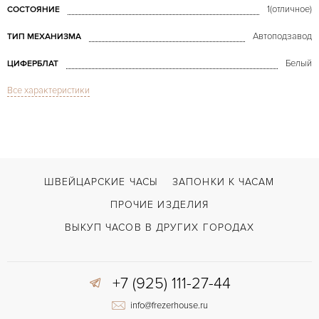
1(отличное)
СОСТОЯНИЕ
Автоподзавод
ТИП МЕХАНИЗМА
Белый
ЦИФЕРБЛАТ
Все характеристики
Сапфировое стекло
СТЕКЛО
Индикатор дней недели, Индикатор месяца, Индикатор фазы Луны
ФУНКЦИИ
Complications Annual Calendar White Gold
МОДЕЛЬ
В наличии
СРОКИ ДОСТАВКИ
ШВЕЙЦАРСКИЕ ЧАСЫ
ЗАПОНКИ К ЧАСАМ
Черный
ЦВЕТ БРАСЛЕТА
ПРОЧИЕ ИЗДЕЛИЯ
Двойной сложности застежка
ЗАСТЁЖКА
ВЫКУП ЧАСОВ В ДРУГИХ ГОРОДАХ
Арабские
ЦИФРЫ
+7 (925) 111-27-44
324 S IRM QA LU
КАЛИБР/МЕХАНИЗМ
info@frezerhouse.ru
45 часов
ЗАПАС ХОДА