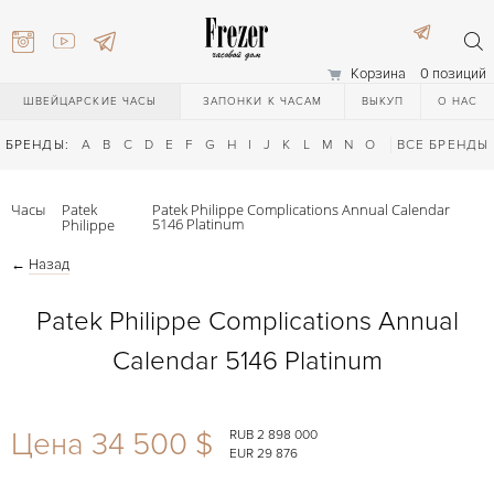
Корзина
0 позиций
ШВЕЙЦАРСКИЕ ЧАСЫ
ЗАПОНКИ К ЧАСАМ
ВЫКУП
О НАС
БРЕНДЫ:
A
B
C
D
E
F
G
H
I
J
K
L
M
N
O
P
ВСЕ БРЕНДЫ
Q
R
S
T
Часы
Patek
Patek Philippe Complications Annual Calendar
5146 Platinum
Philippe
←
Назад
Patek Philippe Complications Annual
Calendar 5146 Platinum
) 111-27-44
Цена 34 500 $
RUB 2 898 000
) 111-27-44
EUR 29 876