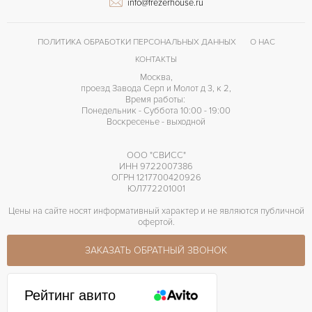
info@frezerhouse.ru
Без цифр
ЦИФРЫ
315 S
КАЛИБР/МЕХАНИЗМ
ПОЛИТИКА ОБРАБОТКИ ПЕРСОНАЛЬНЫХ ДАННЫХ
О НАС
45 часов
ЗАПАС ХОДА
КОНТАКТЫ
Москва,
проезд Завода Серп и Молот д 3, к 2,
Время работы:
Понедельник - Суббота 10:00 - 19:00
Воскресенье - выходной
ООО "СВИСС"
ИНН 9722007386
ОГРН 1217700420926
ЮЛ772201001
Цены на сайте носят информативный характер и не являются публичной
офертой.
ЗАКАЗАТЬ ОБРАТНЫЙ ЗВОНОК
Рейтинг авито