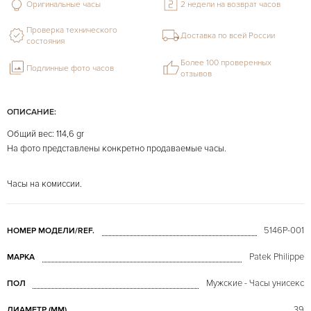
Оригинальные часы
2 недели на возврат часов
Проверка технического
Доставка по всей России
состояния
Более 100 проверенных
Подлинные фото часов
отзывов
ОПИСАНИЕ:
Общий вес: 114,6 gr
На фото представлены конкретно продаваемые часы.
Часы на комиссии.
5146P-001
НОМЕР МОДЕЛИ/REF.
Patek Philippe
МАРКА
Мужские - Часы унисекс
ПОЛ
39
ДИАМЕТР (MM)