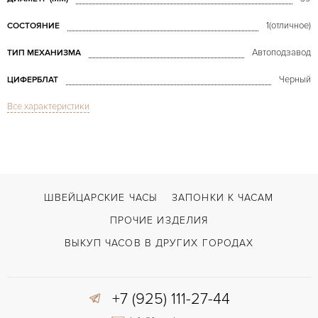
1(отличное)
СОСТОЯНИЕ
Автоподзавод
ТИП МЕХАНИЗМА
Черный
ЦИФЕРБЛАТ
Все характеристики
Сапфировое стекло
СТЕКЛО
Индикатор дней недели, Индикатор месяца, Индикатор фазы Луны
ФУНКЦИИ
Complications Annual Calendar
МОДЕЛЬ
2008
ГОД ПРОИЗВОДСТВА
ШВЕЙЦАРСКИЕ ЧАСЫ
ЗАПОНКИ К ЧАСАМ
В наличии
СРОКИ ДОСТАВКИ
ПРОЧИЕ ИЗДЕЛИЯ
С документами, С футляром
ВОЗМОЖНОСТИ ДОСТАВКИ
ВЫКУП ЧАСОВ В ДРУГИХ ГОРОДАХ
Черный
ЦВЕТ БРАСЛЕТА
+7 (925) 111-27-44
Двойной сложности застежка
ЗАСТЁЖКА