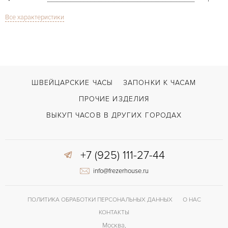
Все характеристики
Сапфировое стекло
СТЕКЛО
Дата
ФУНКЦИИ
Calatrava White Gold
МОДЕЛЬ
В наличии
СРОКИ ДОСТАВКИ
ШВЕЙЦАРСКИЕ ЧАСЫ
ЗАПОНКИ К ЧАСАМ
Черный
ЦВЕТ БРАСЛЕТА
ПРОЧИЕ ИЗДЕЛИЯ
Застежка с помощью шипа
ЗАСТЁЖКА
ВЫКУП ЧАСОВ В ДРУГИХ ГОРОДАХ
Без цифр
ЦИФРЫ
+7 (925) 111-27-44
info@frezerhouse.ru
ПОЛИТИКА ОБРАБОТКИ ПЕРСОНАЛЬНЫХ ДАННЫХ
О НАС
КОНТАКТЫ
Москва,