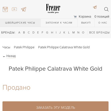
Корзина
0 позиций
ШВЕЙЦАРСКИЕ ЧАСЫ
ЗАПОНКИ К ЧАСАМ
ВЫКУП
О НАС
БРЕНДЫ:
A
B
C
D
E
F
G
H
I
J
K
L
M
N
O
P
ВСЕ БРЕНДЫ
Q
R
S
T
Часы
Patek Philippe
Patek Philippe Calatrava White Gold
←
Назад
Patek Philippe Calatrava White Gold
) 111-27-44
Продано
) 111-27-44
ЗАКАЗАТЬ ЭТУ МОДЕЛЬ