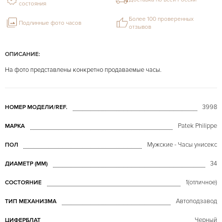
состояния
Более 100 проверенных
Подлинные фото часов
отзывов
ОПИСАНИЕ:
На фото представлены конкретно продаваемые часы.
3998
НОМЕР МОДЕЛИ/REF.
Patek Philippe
МАРКА
Мужские - Часы унисекс
ПОЛ
34
ДИАМЕТР (MM)
1(отличное)
СОСТОЯНИЕ
Автоподзавод
ТИП МЕХАНИЗМА
Черный
ЦИФЕРБЛАТ