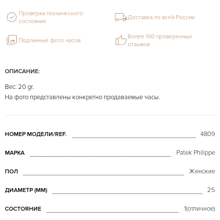
Проверка технического
Доставка по всей России
состояния
Более 100 проверенных
Подлинные фото часов
отзывов
ОПИСАНИЕ:
Вес: 20 gr.
На фото представлены конкретно продаваемые часы.
4809
НОМЕР МОДЕЛИ/REF.
Patek Philippe
МАРКА
Женские
ПОЛ
25
ДИАМЕТР (MM)
1(отличное)
СОСТОЯНИЕ