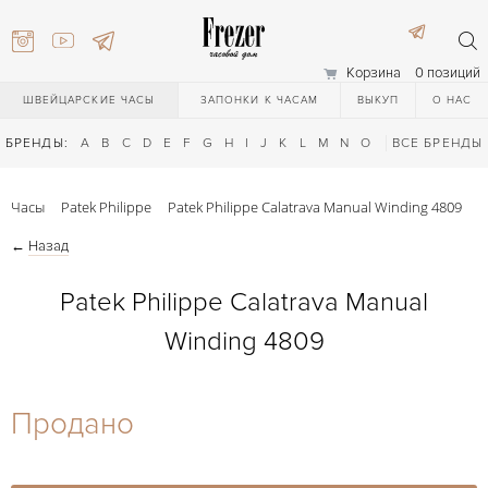
Корзина
0 позиций
ШВЕЙЦАРСКИЕ ЧАСЫ
ЗАПОНКИ К ЧАСАМ
ВЫКУП
О НАС
БРЕНДЫ:
A
B
C
D
E
F
G
H
I
J
K
L
M
N
O
P
ВСЕ БРЕНДЫ
Q
R
S
T
Часы
Patek Philippe
Patek Philippe Calatrava Manual Winding 4809
←
Назад
Patek Philippe Calatrava Manual
Winding 4809
) 111-27-44
Продано
) 111-27-44