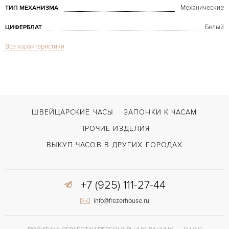
Механические
ТИП МЕХАНИЗМА
Белый
ЦИФЕРБЛАТ
Все характеристики
Сапфировое стекло
СТЕКЛО
Calatrava Manual Winding 4809
МОДЕЛЬ
В наличии
СРОКИ ДОСТАВКИ
Черный
ЦВЕТ БРАСЛЕТА
ШВЕЙЦАРСКИЕ ЧАСЫ
ЗАПОНКИ К ЧАСАМ
Застежка с помощью шипа
ЗАСТЁЖКА
ПРОЧИЕ ИЗДЕЛИЯ
Римские
ЦИФРЫ
ВЫКУП ЧАСОВ В ДРУГИХ ГОРОДАХ
+7 (925) 111-27-44
info@frezerhouse.ru