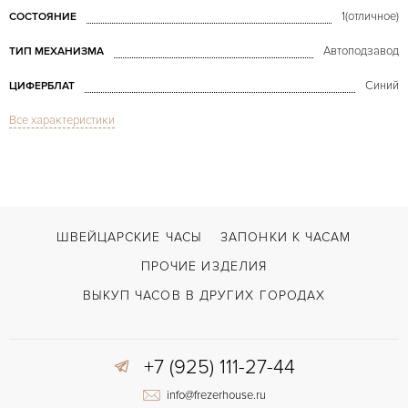
1(отличное)
СОСТОЯНИЕ
Автоподзавод
ТИП МЕХАНИЗМА
Синий
ЦИФЕРБЛАТ
Все характеристики
Сапфировое стекло
СТЕКЛО
Дата
ФУНКЦИИ
Calatrava
МОДЕЛЬ
Коричневый
ЦВЕТ БРАСЛЕТА
ШВЕЙЦАРСКИЕ ЧАСЫ
ЗАПОНКИ К ЧАСАМ
Застежка с помощью шипа
ЗАСТЁЖКА
ПРОЧИЕ ИЗДЕЛИЯ
Без цифр
ЦИФРЫ
ВЫКУП ЧАСОВ В ДРУГИХ ГОРОДАХ
+7 (925) 111-27-44
info@frezerhouse.ru