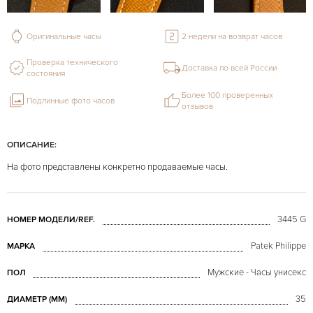
Оригинальные часы
2 недели на возврат часов
Проверка технического
Доставка по всей России
состояния
Более 100 проверенных
Подлинные фото часов
отзывов
ОПИСАНИЕ:
На фото представлены конкретно продаваемые часы.
3445 G
НОМЕР МОДЕЛИ/REF.
Patek Philippe
МАРКА
Мужские - Часы унисекс
ПОЛ
35
ДИАМЕТР (MM)