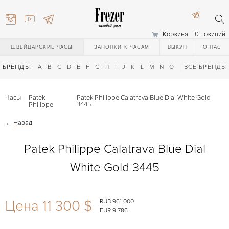
Корзина
0 позиций
ШВЕЙЦАРСКИЕ ЧАСЫ
ЗАПОНКИ К ЧАСАМ
ВЫКУП
О НАС
БРЕНДЫ:
A
B
C
D
E
F
G
H
I
J
K
L
M
N
O
P
ВСЕ БРЕНДЫ
Q
R
S
T
Часы
Patek
Patek Philippe Calatrava Blue Dial White Gold
3445
Philippe
←
Назад
Patek Philippe Calatrava Blue Dial
White Gold 3445
) 111-27-44
Цена 11 300 $
RUB 961 000
) 111-27-44
EUR 9 786