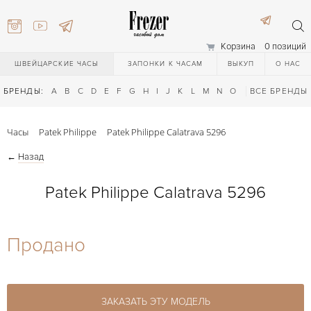
Корзина
0 позиций
ШВЕЙЦАРСКИЕ ЧАСЫ
ЗАПОНКИ К ЧАСАМ
ВЫКУП
О НАС
БРЕНДЫ:
A
B
C
D
E
F
G
H
I
J
K
L
M
N
O
P
ВСЕ БРЕНДЫ
Q
R
S
T
Часы
Patek Philippe
Patek Philippe Calatrava 5296
←
Назад
Patek Philippe Calatrava 5296
) 111-27-44
Продано
) 111-27-44
ЗАКАЗАТЬ ЭТУ МОДЕЛЬ