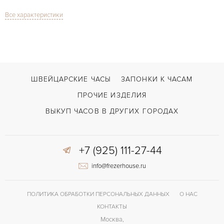
Все характеристики
Сапфировое стекло
СТЕКЛО
Дата
ФУНКЦИИ
Calatrava
МОДЕЛЬ
В наличии
СРОКИ ДОСТАВКИ
ШВЕЙЦАРСКИЕ ЧАСЫ
ЗАПОНКИ К ЧАСАМ
С футляром
ВОЗМОЖНОСТИ ДОСТАВКИ
ПРОЧИЕ ИЗДЕЛИЯ
Коричневый
ЦВЕТ БРАСЛЕТА
ВЫКУП ЧАСОВ В ДРУГИХ ГОРОДАХ
Застежка с помощью шипа
ЗАСТЁЖКА
+7 (925) 111-27-44
Без цифр
ЦИФРЫ
info@frezerhouse.ru
324 S C
КАЛИБР/МЕХАНИЗМ
45 часов
ЗАПАС ХОДА
ПОЛИТИКА ОБРАБОТКИ ПЕРСОНАЛЬНЫХ ДАННЫХ
О НАС
КОНТАКТЫ
Москва,