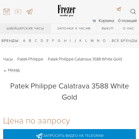
Корзина
0 позиций
ШВЕЙЦАРСКИЕ ЧАСЫ
ЗАПОНКИ К ЧАСАМ
ВЫКУП
О НАС
БРЕНДЫ:
A
B
C
D
E
F
G
H
I
J
K
L
M
N
O
P
ВСЕ БРЕНДЫ
Q
R
S
T
Часы
Patek Philippe
Patek Philippe Calatrava 3588 White Gold
←
Назад
Patek Philippe Calatrava 3588 White
Gold
) 111-27-44
Цена по запросу
) 111-27-44
ЗАПРОСИТЬ ВИДЕО НА TELEGRAM