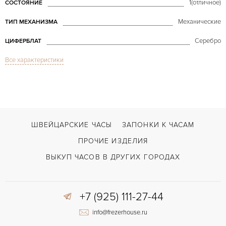
1(отличное)
СОСТОЯНИЕ
Механические
ТИП МЕХАНИЗМА
Серебро
ЦИФЕРБЛАТ
Все характеристики
Сапфировое стекло
СТЕКЛО
Calatrava
МОДЕЛЬ
В наличии
СРОКИ ДОСТАВКИ
Белый
ЦВЕТ БРАСЛЕТА
ШВЕЙЦАРСКИЕ ЧАСЫ
ЗАПОНКИ К ЧАСАМ
Усложненная застежка
ЗАСТЁЖКА
ПРОЧИЕ ИЗДЕЛИЯ
Арабские
ЦИФРЫ
ВЫКУП ЧАСОВ В ДРУГИХ ГОРОДАХ
+7 (925) 111-27-44
info@frezerhouse.ru