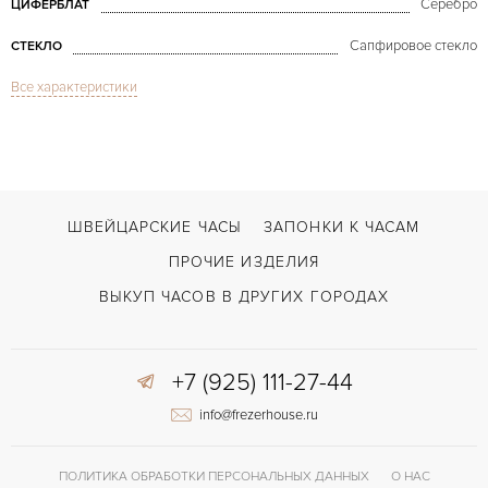
Серебро
ЦИФЕРБЛАТ
Сапфировое стекло
СТЕКЛО
Все характеристики
Вечный календарь, Дата, Индикатор дней недели, Индикатор месяца, И
ФУНКЦИИ
Toric Perpetual Calendar Baguette
МОДЕЛЬ
В наличии
СРОКИ ДОСТАВКИ
Черный
ЦВЕТ БРАСЛЕТА
ШВЕЙЦАРСКИЕ ЧАСЫ
ЗАПОНКИ К ЧАСАМ
Застежка с помощью шипа
ЗАСТЁЖКА
ПРОЧИЕ ИЗДЕЛИЯ
Арабские
ЦИФРЫ
ВЫКУП ЧАСОВ В ДРУГИХ ГОРОДАХ
Cal. PF 130.5
КАЛИБР/МЕХАНИЗМ
+7 (925) 111-27-44
info@frezerhouse.ru
ПОЛИТИКА ОБРАБОТКИ ПЕРСОНАЛЬНЫХ ДАННЫХ
О НАС