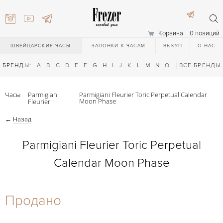
Корзина
0 позиций
ШВЕЙЦАРСКИЕ ЧАСЫ
ЗАПОНКИ К ЧАСАМ
ВЫКУП
О НАС
БРЕНДЫ:
A
B
C
D
E
F
G
H
I
J
K
L
M
N
O
P
ВСЕ БРЕНДЫ
Q
R
S
T
Часы
Parmigiani
Parmigiani Fleurier Toric Perpetual Calendar
Moon Phase
Fleurier
←
Назад
Parmigiani Fleurier Toric Perpetual
Calendar Moon Phase
) 111-27-44
Продано
) 111-27-44