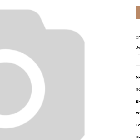
О
Ве
На
М
П
Д
С
Т
Ц