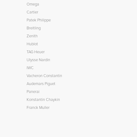
Omega
Cartier
Patek Philippe
Breitling
Zenith
Hublot
TAG Heuer
Ulysse Nardin
IWC
Vacheron Constantin
Audemars Piguet
Panerai
Konstantin Chaykin
Franck Muller