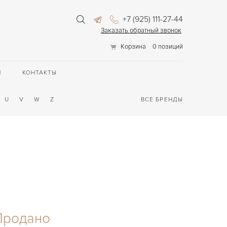
+7 (925) 111-27-44
Заказать обратный звонок
Корзина
0 позиций
П
КОНТАКТЫ
U
V
W
Z
ВСЕ БРЕНДЫ
Продано