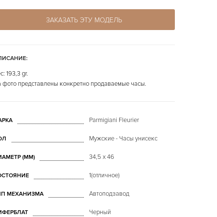
ЗАКАЗАТЬ ЭТУ МОДЕЛЬ
ПИСАНИЕ:
с: 193,3 gr.
 фото представлены конкретно продаваемые часы.
Parmigiani Fleurier
АРКА
Мужские - Часы унисекс
ОЛ
34,5 x 46
ИАМЕТР (MM)
1(отличное)
ОСТОЯНИЕ
Автоподзавод
ИП МЕХАНИЗМА
Черный
ИФЕРБЛАТ