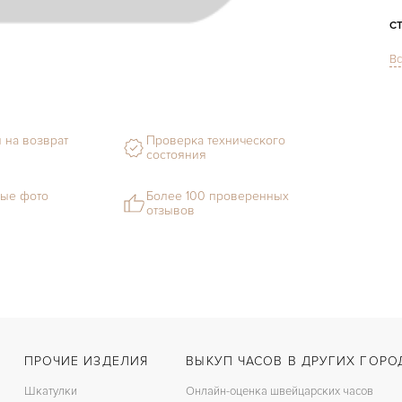
С
Вс
Ф
М
С
 на возврат
Проверка технического
состояния
В
ые фото
Более 100 проверенных
З
отзывов
Д
С
Ц
ПРОЧИЕ ИЗДЕЛИЯ
ВЫКУП ЧАСОВ В ДРУГИХ ГОРО
Шкатулки
Онлайн-оценка швейцарских часов