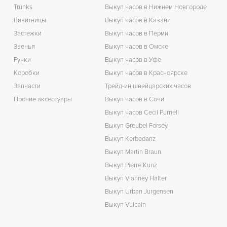
Trunks
Выкуп часов в Нижнем Новгороде
Визитницы
Выкуп часов в Казани
Застежки
Выкуп часов в Перми
Звенья
Выкуп часов в Омске
Ручки
Выкуп часов в Уфе
Коробки
Выкуп часов в Красноярске
Запчасти
Трейд-ин швейцарских часов
Прочие аксессуары
Выкуп часов в Сочи
Выкуп часов Cecil Purnell
Выкуп Greubel Forsey
Выкуп Kerbedanz
Выкуп Martin Braun
Выкуп Pierre Kunz
Выкуп Vianney Halter
Выкуп Urban Jurgensen
Выкуп Vulcain