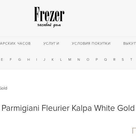
АРСКИХ ЧАСОВ
УСЛУГИ
УСЛОВИЯ ПОКУПКИ
ВЫКУ
E
F
G
H
I
J
K
L
M
N
O
P
Q
R
S
T
 Gold
Parmigiani Fleurier Kalpa White Gold