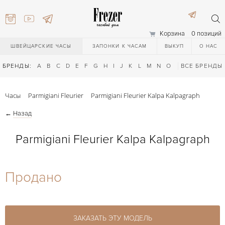
Корзина
0 позиций
ШВЕЙЦАРСКИЕ ЧАСЫ
ЗАПОНКИ К ЧАСАМ
ВЫКУП
О НАС
БРЕНДЫ:
A
B
C
D
E
F
G
H
I
J
K
L
M
N
O
P
ВСЕ БРЕНДЫ
Q
R
S
T
Часы
Parmigiani Fleurier
Parmigiani Fleurier Kalpa Kalpagraph
←
Назад
Parmigiani Fleurier Kalpa Kalpagraph
) 111-27-44
Продано
) 111-27-44
ЗАКАЗАТЬ ЭТУ МОДЕЛЬ