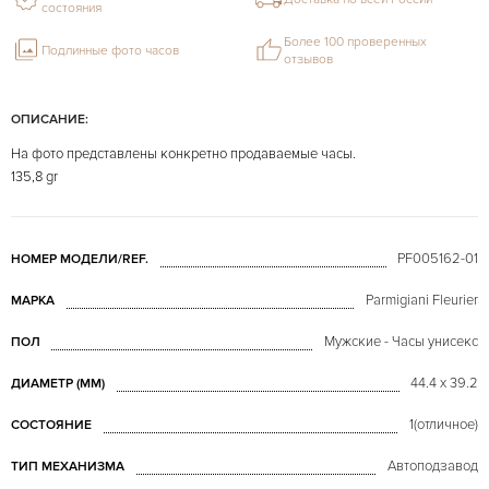
состояния
Более 100 проверенных
Подлинные фото часов
отзывов
ОПИСАНИЕ:
На фото представлены конкретно продаваемые часы.
135,8 gr
PF005162-01
НОМЕР МОДЕЛИ/REF.
Parmigiani Fleurier
МАРКА
Мужские - Часы унисекс
ПОЛ
44.4 x 39.2
ДИАМЕТР (MM)
1(отличное)
СОСТОЯНИЕ
Автоподзавод
ТИП МЕХАНИЗМА