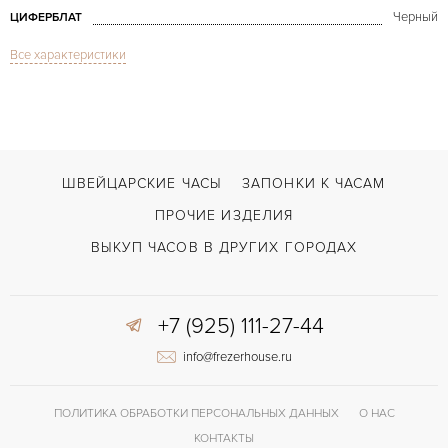
Черный
ЦИФЕРБЛАТ
Все характеристики
Дата, Хронограф
ФУНКЦИИ
2011
ГОД ПРОИЗВОДСТВА
В наличии
СРОКИ ДОСТАВКИ
С документами
ВОЗМОЖНОСТИ ДОСТАВКИ
ШВЕЙЦАРСКИЕ ЧАСЫ
ЗАПОНКИ К ЧАСАМ
Черный
ЦВЕТ БРАСЛЕТА
ПРОЧИЕ ИЗДЕЛИЯ
Застежка с помощью шипа
ЗАСТЁЖКА
ВЫКУП ЧАСОВ В ДРУГИХ ГОРОДАХ
+7 (925) 111-27-44
info@frezerhouse.ru
ПОЛИТИКА ОБРАБОТКИ ПЕРСОНАЛЬНЫХ ДАННЫХ
О НАС
КОНТАКТЫ