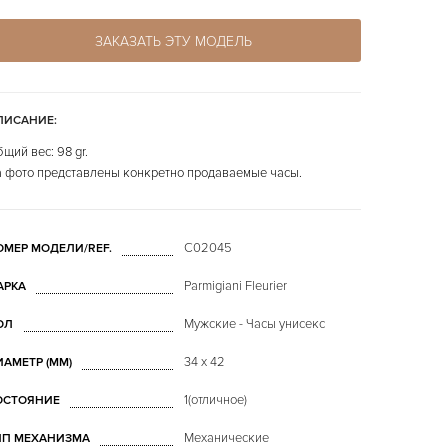
ЗАКАЗАТЬ ЭТУ МОДЕЛЬ
ПИСАНИЕ:
щий вес: 98 gr.
 фото представлены конкретно продаваемые часы.
C02045
ОМЕР МОДЕЛИ/REF.
Parmigiani Fleurier
АРКА
Мужские - Часы унисекс
ОЛ
34 x 42
ИАМЕТР (MM)
1(отличное)
ОСТОЯНИЕ
Механические
ИП МЕХАНИЗМА