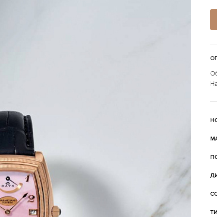
О
Об
На
Н
М
П
Д
С
Т