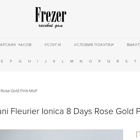
АРСКИХ ЧАСОВ
УСЛУГИ
УСЛОВИЯ ПОКУПКИ
ВЫКУ
E
F
G
H
I
J
K
L
M
N
O
P
Q
R
S
T
ys Rose Gold Pink MoP
ani Fleurier Ionica 8 Days Rose Gold 