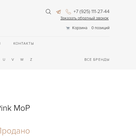
+7 (925) 111-27-44
Заказать обратный звонок
Корзина
0 позиций
П
КОНТАКТЫ
U
V
W
Z
ВСЕ БРЕНДЫ
Pink MoP
Продано