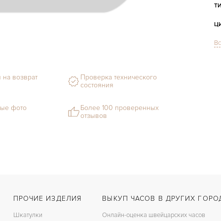
Т
Ц
Вс
С
М
 на возврат
Проверка технического
состояния
Г
С
ые фото
Более 100 проверенных
отзывов
В
Ц
З
Ц
ПРОЧИЕ ИЗДЕЛИЯ
ВЫКУП ЧАСОВ В ДРУГИХ ГОРО
К
Шкатулки
Онлайн-оценка швейцарских часов
З