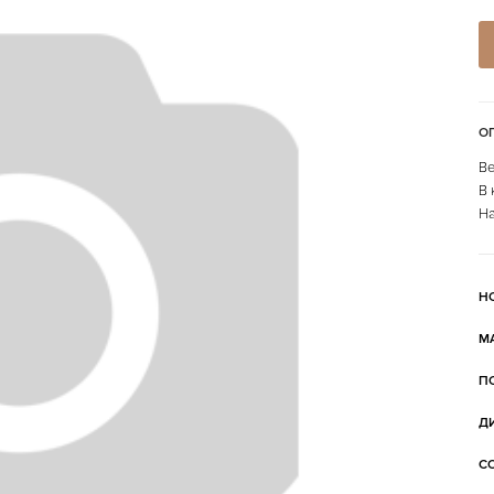
О
Ве
В 
На
Н
М
П
Д
С