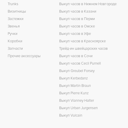
Trunks
Выкуп часов в Нижнем Новгороде
Визитницы
Выкуп часов в Казани
Застежки
Выкуп часов в Перми
Звенья
Выкуп часов в Омске
Ручки
Выкуп часов в Уфе
Коробки
Выкуп часов в Красноярске
Запчасти
Трейд-ин швейцарских часов
Прочие аксессуары
Выкуп часов в Сочи
Выкуп часов Cecil Purnell
Выкуп Greubel Forsey
Выкуп Kerbedanz
Выкуп Martin Braun
Выкуп Pierre Kunz
Выкуп Vianney Halter
Выкуп Urban Jurgensen
Выкуп Vulcain