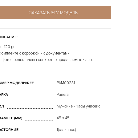
ЗАКАЗАТЬ ЭТУ МОДЕЛЬ
ПИСАНИЕ:
с: 120 gr.
комплекте с коробкой и с документами.
 фото представлены конкретно продаваемые часы.
PAM00231
ОМЕР МОДЕЛИ/REF.
Panerai
АРКА
Мужские - Часы унисекс
ОЛ
45 х 45
ИАМЕТР (MM)
1(отличное)
ОСТОЯНИЕ