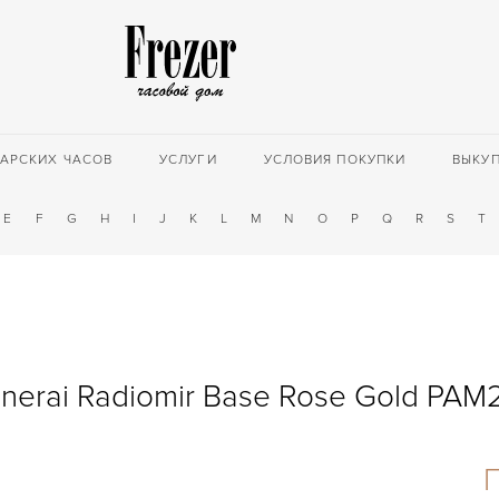
АРСКИХ ЧАСОВ
УСЛУГИ
УСЛОВИЯ ПОКУПКИ
ВЫКУ
E
F
G
H
I
J
K
L
M
N
O
P
Q
R
S
T
nerai Radiomir Base Rose Gold PAM