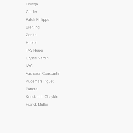
Omega
Cartier
Patek Philippe
Breitling
Zenith
Hublot
TAG Heuer
Ulysse Nardin
IWC
Vacheron Constantin
Audemars Piguet
Panerai
Konstantin Chaykin
Franck Muller