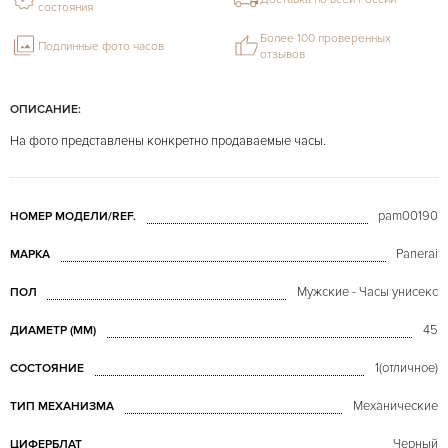
состояния
Более 100 проверенных
Подлинные фото часов
отзывов
ОПИСАНИЕ:
На фото представлены конкретно продаваемые часы.
pam00190
НОМЕР МОДЕЛИ/REF.
Panerai
МАРКА
Мужские - Часы унисекс
ПОЛ
45
ДИАМЕТР (MM)
1(отличное)
СОСТОЯНИЕ
Механические
ТИП МЕХАНИЗМА
Черный
ЦИФЕРБЛАТ