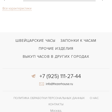
Все характеристики
Сапфировое стекло
СТЕКЛО
Radiomir 8 Days PAM190
МОДЕЛЬ
В наличии
СРОКИ ДОСТАВКИ
С футляром
ВОЗМОЖНОСТИ ДОСТАВКИ
ШВЕЙЦАРСКИЕ ЧАСЫ
ЗАПОНКИ К ЧАСАМ
Коричневый
ЦВЕТ БРАСЛЕТА
ПРОЧИЕ ИЗДЕЛИЯ
Застежка с помощью шипа
ЗАСТЁЖКА
ВЫКУП ЧАСОВ В ДРУГИХ ГОРОДАХ
Арабские
ЦИФРЫ
+7 (925) 111-27-44
OP XIV
КАЛИБР/МЕХАНИЗМ
info@frezerhouse.ru
72 часов
ЗАПАС ХОДА
ПОЛИТИКА ОБРАБОТКИ ПЕРСОНАЛЬНЫХ ДАННЫХ
О НАС
КОНТАКТЫ
Москва,