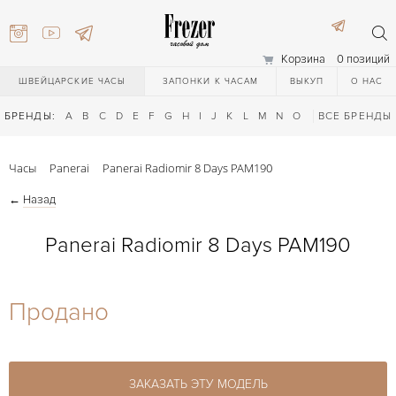
Корзина
0 позиций
ШВЕЙЦАРСКИЕ ЧАСЫ
ЗАПОНКИ К ЧАСАМ
ВЫКУП
О НАС
БРЕНДЫ:
A
B
C
D
E
F
G
H
I
J
K
L
M
N
O
P
ВСЕ БРЕНДЫ
Q
R
S
T
Часы
Panerai
Panerai Radiomir 8 Days PAM190
←
Назад
Panerai Radiomir 8 Days PAM190
) 111-27-44
Продано
) 111-27-44
ЗАКАЗАТЬ ЭТУ МОДЕЛЬ