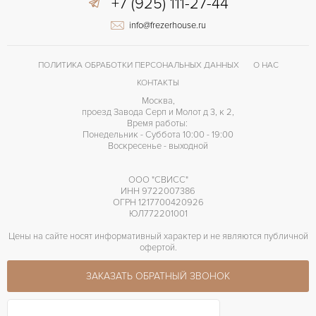
+7 (925) 111-27-44
Застежка с помощью шипа
ЗАСТЁЖКА
info@frezerhouse.ru
Без цифр
ЦИФРЫ
P.9002
КАЛИБР/МЕХАНИЗМ
ПОЛИТИКА ОБРАБОТКИ ПЕРСОНАЛЬНЫХ ДАННЫХ
О НАС
72 часов
ЗАПАС ХОДА
КОНТАКТЫ
Москва,
Индикатор резерва хода, Лимитированная серия, Малый секундный циф
ПРОЧЕЕ
проезд Завода Серп и Молот д 3, к 2,
Время работы:
Понедельник - Суббота 10:00 - 19:00
Воскресенье - выходной
ООО "СВИСС"
ИНН 9722007386
ОГРН 1217700420926
ЮЛ772201001
Цены на сайте носят информативный характер и не являются публичной
офертой.
ЗАКАЗАТЬ ОБРАТНЫЙ ЗВОНОК