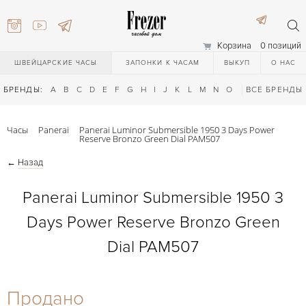
Корзина
0 позиций
ШВЕЙЦАРСКИЕ ЧАСЫ
ЗАПОНКИ К ЧАСАМ
ВЫКУП
О НАС
БРЕНДЫ:
A
B
C
D
E
F
G
H
I
J
K
L
M
N
O
P
ВСЕ БРЕНДЫ
Q
R
S
T
Часы
Panerai
Panerai Luminor Submersible 1950 3 Days Power
Reserve Bronzo Green Dial PAM507
←
Назад
Panerai Luminor Submersible 1950 3
Days Power Reserve Bronzo Green
) 111-27-44
Dial PAM507
) 111-27-44
Продано