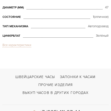
47
ДИАМЕТР (MM)
1(отличное)
СОСТОЯНИЕ
Автоподзавод
ТИП МЕХАНИЗМА
Зелёный
ЦИФЕРБЛАТ
Все характеристики
Сапфировое стекло
СТЕКЛО
Дата
ФУНКЦИИ
Luminor Submersible 1950 3 Days Power Reserve Bronzo Green Dial PAM507
МОДЕЛЬ
2013
ГОД ПРОИЗВОДСТВА
ШВЕЙЦАРСКИЕ ЧАСЫ
ЗАПОНКИ К ЧАСАМ
В наличии
СРОКИ ДОСТАВКИ
ПРОЧИЕ ИЗДЕЛИЯ
С документами, С футляром
ВОЗМОЖНОСТИ ДОСТАВКИ
ВЫКУП ЧАСОВ В ДРУГИХ ГОРОДАХ
Коричневый
ЦВЕТ БРАСЛЕТА