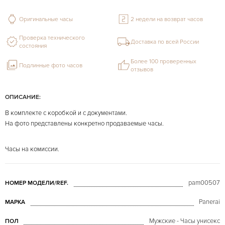
Оригинальные часы
2 недели на возврат часов
Проверка технического
Доставка по всей России
состояния
Более 100 проверенных
Подлинные фото часов
отзывов
ОПИСАНИЕ:
В комплекте с коробкой и с документами.
На фото представлены конкретно продаваемые часы.
Часы на комиссии.
pam00507
НОМЕР МОДЕЛИ/REF.
Panerai
МАРКА
Мужские - Часы унисекс
ПОЛ