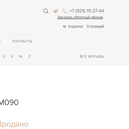
+7 (925) 111-27-44
Заказать обратный звонок
Корзина
0 позиций
П
КОНТАКТЫ
U
V
W
Z
ВСЕ БРЕНДЫ
AM090
Продано