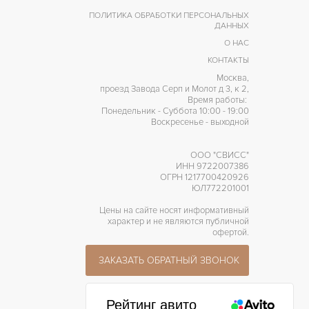
Малый секундный циферблат
РОЧЕЕ
ПОЛИТИКА ОБРАБОТКИ ПЕРСОНАЛЬНЫХ
ДАННЫХ
О НАС
КОНТАКТЫ
Москва,
проезд Завода Серп и Молот д 3, к 2,
Время работы:
Понедельник - Суббота 10:00 - 19:00
Воскресенье - выходной
ООО "СВИСС"
ИНН 9722007386
ОГРН 1217700420926
ЮЛ772201001
Цены на сайте носят информативный
характер и не являются публичной
офертой.
ЗАКАЗАТЬ ОБРАТНЫЙ ЗВОНОК
Рейтинг авито