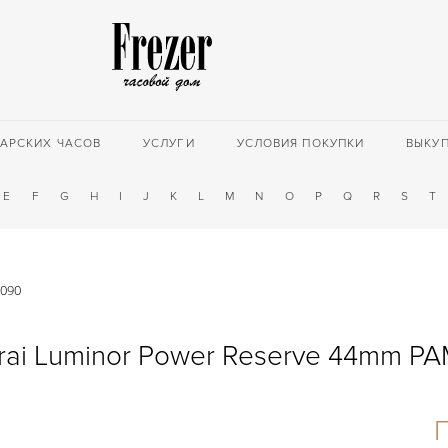
АРСКИХ ЧАСОВ
УСЛУГИ
УСЛОВИЯ ПОКУПКИ
ВЫКУ
E
F
G
H
I
J
K
L
M
N
O
P
Q
R
S
T
M090
rai Luminor Power Reserve 44mm P