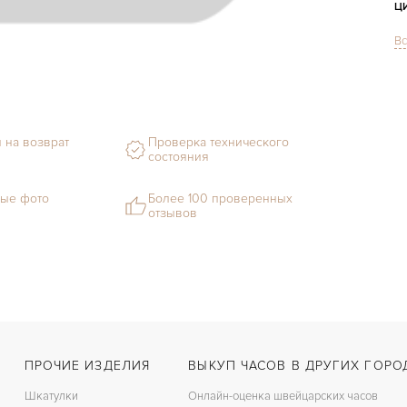
Ц
Вс
С
Ф
М
 на возврат
Проверка технического
состояния
С
В
ые фото
Более 100 проверенных
отзывов
Ц
З
Ц
К
ПРОЧИЕ ИЗДЕЛИЯ
ВЫКУП ЧАСОВ В ДРУГИХ ГОРО
З
Шкатулки
Онлайн-оценка швейцарских часов