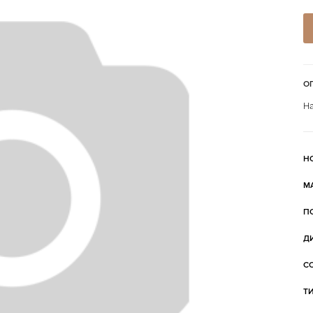
О
На
Н
М
П
Д
С
Т