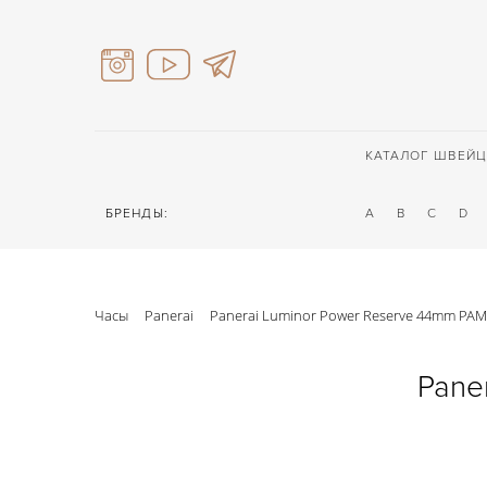
КАТАЛОГ ШВЕЙЦ
БРЕНДЫ:
A
B
C
D
Часы
Panerai
Panerai Luminor Power Reserve 44mm PA
Pane