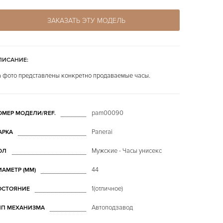
ЗАКАЗАТЬ ЭТУ МОДЕЛЬ
ПИСАНИЕ:
 фото представлены конкретно продаваемые часы.
pam00090
ОМЕР МОДЕЛИ/REF.
Panerai
АРКА
Мужские - Часы унисекс
ОЛ
44
ИАМЕТР (MM)
1(отличное)
ОСТОЯНИЕ
Автоподзавод
ИП МЕХАНИЗМА