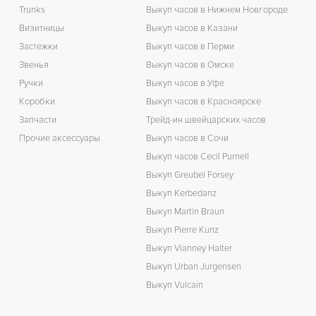
П
Trunks
Выкуп часов в Нижнем Новгороде
Визитницы
Выкуп часов в Казани
Застежки
Выкуп часов в Перми
Звенья
Выкуп часов в Омске
Ручки
Выкуп часов в Уфе
Коробки
Выкуп часов в Красноярске
Запчасти
Трейд-ин швейцарских часов
Прочие аксессуары
Выкуп часов в Сочи
Выкуп часов Cecil Purnell
Выкуп Greubel Forsey
Выкуп Kerbedanz
Выкуп Martin Braun
Выкуп Pierre Kunz
Выкуп Vianney Halter
Выкуп Urban Jurgensen
Выкуп Vulcain