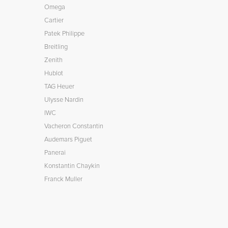
Omega
Cartier
Patek Philippe
Breitling
Zenith
Hublot
TAG Heuer
Ulysse Nardin
IWC
Vacheron Constantin
Audemars Piguet
Panerai
Konstantin Chaykin
Franck Muller