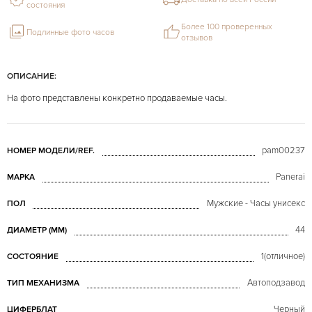
состояния
Более 100 проверенных
Подлинные фото часов
отзывов
ОПИСАНИЕ:
На фото представлены конкретно продаваемые часы.
pam00237
НОМЕР МОДЕЛИ/REF.
Panerai
МАРКА
Мужские - Часы унисекс
ПОЛ
44
ДИАМЕТР (MM)
1(отличное)
СОСТОЯНИЕ
Автоподзавод
ТИП МЕХАНИЗМА
Черный
ЦИФЕРБЛАТ