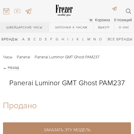
Корзина
0 позиций
ШВЕЙЦАРСКИЕ ЧАСЫ
ЗАПОНКИ К ЧАСАМ
ВЫКУП
О НАС
БРЕНДЫ:
A
B
C
D
E
F
G
H
I
J
K
L
M
N
O
P
ВСЕ БРЕНДЫ
Q
R
S
T
Часы
Panerai
Panerai Luminor GMT Ghost PAM237
←
Назад
Panerai Luminor GMT Ghost PAM237
) 111-27-44
Продано
) 111-27-44
ЗАКАЗАТЬ ЭТУ МОДЕЛЬ