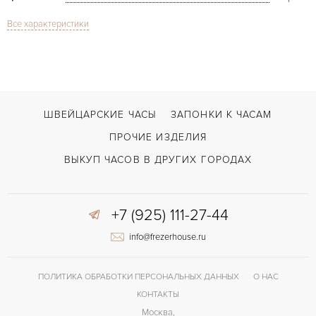
Все характеристики
Сапфировое стекло
СТЕКЛО
GMT/две час.зоны, Дата
ФУНКЦИИ
Luminor GMT Ghost PAM237
МОДЕЛЬ
В наличии
СРОКИ ДОСТАВКИ
ШВЕЙЦАРСКИЕ ЧАСЫ
ЗАПОНКИ К ЧАСАМ
Жёлтый
ЦВЕТ БРАСЛЕТА
ПРОЧИЕ ИЗДЕЛИЯ
Застежка с помощью шипа
ЗАСТЁЖКА
ВЫКУП ЧАСОВ В ДРУГИХ ГОРОДАХ
Арабские
ЦИФРЫ
+7 (925) 111-27-44
Малый секундный циферблат
ПРОЧЕЕ
info@frezerhouse.ru
ПОЛИТИКА ОБРАБОТКИ ПЕРСОНАЛЬНЫХ ДАННЫХ
О НАС
КОНТАКТЫ
Москва,