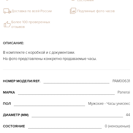
состояния
Доставка по всей России
Подлинные фото часов
Более 100 проверенных
отзывов
ОПИСАНИЕ:
В комплекте с коробкой и с документами.
На фото представлены конкретно продаваемые часы.
PAM00631
НОМЕР МОДЕЛИ/REF.
Panerai
МАРКА
Мужские - Часы унисекс
ПОЛ
44
ДИАМЕТР (MM)
0 (неношеные)
СОСТОЯНИЕ