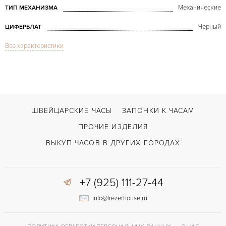
Механические
ТИП МЕХАНИЗМА
Черный
ЦИФЕРБЛАТ
Все характеристики
Сапфировое стекло
СТЕКЛО
Luminor Boutique Edition PAM631
МОДЕЛЬ
В наличии
СРОКИ ДОСТАВКИ
С документами, С футляром
ВОЗМОЖНОСТИ ДОСТАВКИ
ШВЕЙЦАРСКИЕ ЧАСЫ
ЗАПОНКИ К ЧАСАМ
Черный
ЦВЕТ БРАСЛЕТА
ПРОЧИЕ ИЗДЕЛИЯ
Застежка с помощью шипа
ЗАСТЁЖКА
ВЫКУП ЧАСОВ В ДРУГИХ ГОРОДАХ
Арабские
ЦИФРЫ
+7 (925) 111-27-44
Panerai OP XI
КАЛИБР/МЕХАНИЗМ
info@frezerhouse.ru
56 часов
ЗАПАС ХОДА