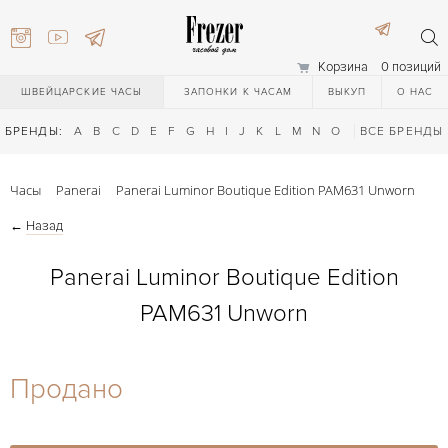
Корзина
0 позиций
ШВЕЙЦАРСКИЕ ЧАСЫ
ЗАПОНКИ К ЧАСАМ
ВЫКУП
О НАС
БРЕНДЫ:
A
B
C
D
E
F
G
H
I
J
K
L
M
N
O
P
ВСЕ БРЕНДЫ
Q
R
S
T
Часы
Panerai
Panerai Luminor Boutique Edition PAM631 Unworn
←
Назад
Panerai Luminor Boutique Edition
PAM631 Unworn
) 111-27-44
Продано
) 111-27-44