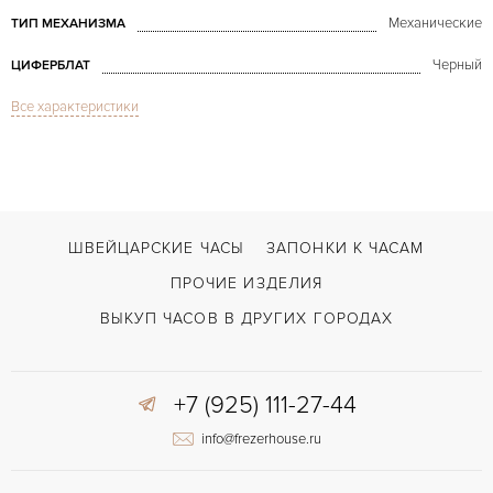
Механические
ТИП МЕХАНИЗМА
Черный
ЦИФЕРБЛАТ
Все характеристики
Vintage Seamaster 120 135027
МОДЕЛЬ
1968
ГОД ПРОИЗВОДСТВА
В наличии
СРОКИ ДОСТАВКИ
Коричневый
ЦВЕТ БРАСЛЕТА
ШВЕЙЦАРСКИЕ ЧАСЫ
ЗАПОНКИ К ЧАСАМ
Застежка с помощью шипа
ЗАСТЁЖКА
ПРОЧИЕ ИЗДЕЛИЯ
Без цифр
ЦИФРЫ
ВЫКУП ЧАСОВ В ДРУГИХ ГОРОДАХ
+7 (925) 111-27-44
info@frezerhouse.ru