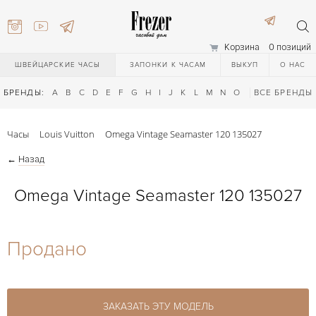
Корзина
0 позиций
ШВЕЙЦАРСКИЕ ЧАСЫ
ЗАПОНКИ К ЧАСАМ
ВЫКУП
О НАС
БРЕНДЫ:
A
B
C
D
E
F
G
H
I
J
K
L
M
N
O
P
ВСЕ БРЕНДЫ
Q
R
S
T
Часы
Louis Vuitton
Omega Vintage Seamaster 120 135027
←
Назад
Omega Vintage Seamaster 120 135027
) 111-27-44
Продано
) 111-27-44
ЗАКАЗАТЬ ЭТУ МОДЕЛЬ