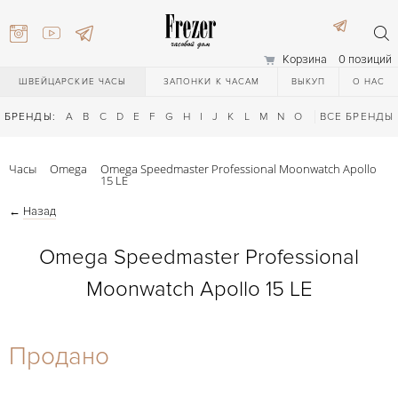
Корзина
0 позиций
ШВЕЙЦАРСКИЕ ЧАСЫ
ЗАПОНКИ К ЧАСАМ
ВЫКУП
О НАС
БРЕНДЫ:
A
B
C
D
E
F
G
H
I
J
K
L
M
N
O
P
ВСЕ БРЕНДЫ
Q
R
S
T
Часы
Omega
Omega Speedmaster Professional Moonwatch Apollo
15 LE
←
Назад
Omega Speedmaster Professional
Moonwatch Apollo 15 LE
) 111-27-44
Продано
) 111-27-44