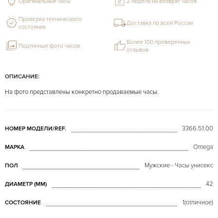
Оригинальные часы
2 недели на возврат часов
Проверка технического
Доставка по всей России
состояния
Более 100 проверенных
Подлинные фото часов
отзывов
ОПИСАНИЕ:
На фото представлены конкретно продаваемые часы.
3366.51.00
НОМЕР МОДЕЛИ/REF.
Omega
МАРКА
Мужские - Часы унисекс
ПОЛ
42
ДИАМЕТР (MM)
1(отличное)
СОСТОЯНИЕ