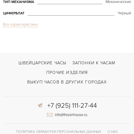
Механические
ТИП МЕХАНИЗМА
Черный
ЦИФЕРБЛАТ
Все характеристики
Плексиглас
СТЕКЛО
Хронограф
ФУНКЦИИ
Speedmaster Professional Moonwatch Apollo 15 LE
МОДЕЛЬ
2007
ГОД ПРОИЗВОДСТВА
ШВЕЙЦАРСКИЕ ЧАСЫ
ЗАПОНКИ К ЧАСАМ
В наличии
СРОКИ ДОСТАВКИ
ПРОЧИЕ ИЗДЕЛИЯ
С документами, С футляром
ВОЗМОЖНОСТИ ДОСТАВКИ
ВЫКУП ЧАСОВ В ДРУГИХ ГОРОДАХ
Сталь
ЦВЕТ БРАСЛЕТА
+7 (925) 111-27-44
Двойной сложности застежка
ЗАСТЁЖКА
info@frezerhouse.ru
Без цифр
ЦИФРЫ
Omega 1861
КАЛИБР/МЕХАНИЗМ
ПОЛИТИКА ОБРАБОТКИ ПЕРСОНАЛЬНЫХ ДАННЫХ
О НАС