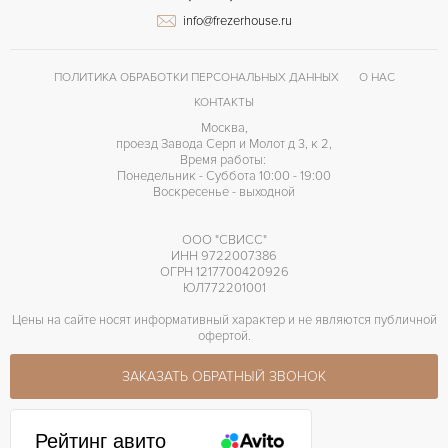
info@frezerhouse.ru
Арабские
ЦИФРЫ
Omega 8500
КАЛИБР/МЕХАНИЗМ
ПОЛИТИКА ОБРАБОТКИ ПЕРСОНАЛЬНЫХ ДАННЫХ
О НАС
60 часов
ЗАПАС ХОДА
КОНТАКТЫ
Москва,
проезд Завода Серп и Молот д 3, к 2,
Время работы:
Понедельник - Суббота 10:00 - 19:00
Воскресенье - выходной
ООО "СВИСС"
ИНН 9722007386
ОГРН 1217700420926
ЮЛ772201001
Цены на сайте носят информативный характер и не являются публичной
офертой.
ЗАКАЗАТЬ ОБРАТНЫЙ ЗВОНОК
Рейтинг авито