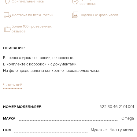
Оригинальные часы
состояния
Доставка по всей России
Подлинные фото часов
Более 100 проверенных
отзывов
ОПИСАНИЕ:
В превосходном состоянии, неношеные.
В комплекте с коробкой и с документами.
На фото представлены конкретно продаваемые часы.
Все часы по Вашему пожеланию могут быть отполированы бесплатно.
Читать всё
522.30.46.21.01.001
НОМЕР МОДЕЛИ/REF.
Omega
МАРКА
Мужские - Часы унисекс
ПОЛ