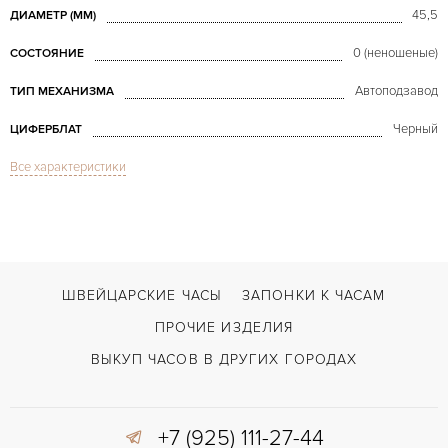
45,5
ДИАМЕТР (MM)
0 (неношеные)
СОСТОЯНИЕ
Автоподзавод
ТИП МЕХАНИЗМА
Черный
ЦИФЕРБЛАТ
Все характеристики
Сапфировое стекло
СТЕКЛО
Дата
ФУНКЦИИ
Seamaster Planet Ocean 2014 Olympic Sochi LE Unworn
МОДЕЛЬ
2014
ГОД ПРОИЗВОДСТВА
ШВЕЙЦАРСКИЕ ЧАСЫ
ЗАПОНКИ К ЧАСАМ
В наличии
СРОКИ ДОСТАВКИ
ПРОЧИЕ ИЗДЕЛИЯ
С документами, С футляром
ВОЗМОЖНОСТИ ДОСТАВКИ
ВЫКУП ЧАСОВ В ДРУГИХ ГОРОДАХ
Сталь
ЦВЕТ БРАСЛЕТА
+7 (925) 111-27-44
Двойной сложности застежка
ЗАСТЁЖКА