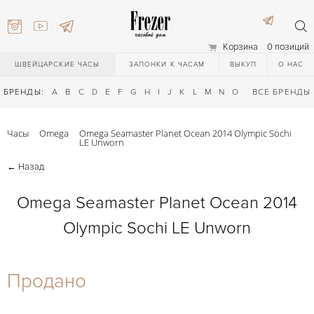
Корзина
0 позиций
ШВЕЙЦАРСКИЕ ЧАСЫ
ЗАПОНКИ К ЧАСАМ
ВЫКУП
О НАС
БРЕНДЫ:
A
B
C
D
E
F
G
H
I
J
K
L
M
N
O
P
ВСЕ БРЕНДЫ
Q
R
S
T
Часы
Omega
Omega Seamaster Planet Ocean 2014 Olympic Sochi
LE Unworn
←
Назад
Omega Seamaster Planet Ocean 2014
Olympic Sochi LE Unworn
) 111-27-44
Продано
) 111-27-44